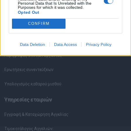
Personal Data that Is Unrelated with the
Purposes for which it was collected.
Καταχώρηση Online Βιογραφικού
Opted Out
CONFIRM
Συμβουλές Καριέρας
HR corner
Data Deletion
Data Access
Privacy Policy
Περιγραφές Θέσεων Εργασίας
Ερωτήσεις συνεντεύξεων
Υπολογισμός καθαρού μισθού
Υπηρεσίες εταιριών
Εγγραφή & Καταχώρηση Αγγελίας
Τιμοκατάλογος Αγγελιών