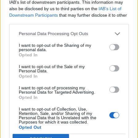
IAB’s list of downstream participants. This information may
Θέσεις εργασίας
also be disclosed by us to third parties on the
IAB’s List of
Downstream Participants
that may further disclose it to other
third parties.
Όλες οι Θέσεις Εργασίας
Personal Data Processing Opt Outs
Θέσεις Εργασίας ανά Ειδικότητα
I want to opt-out of the Sharing of my
personal data.
Θέσεις Εργασίας ανά Εταιρεία
Opted In
I want to opt-out of the Sale of my
Κέντρο Βοήθειας
Personal Data.
Opted In
Υπηρεσίες υποψηφίων
I want to opt-out of processing my
Personal Data for Targeted Advertising.
Opted In
Καταχώρηση Online Βιογραφικού
I want to opt-out of Collection, Use,
Retention, Sale, and/or Sharing of my
Συμβουλές Καριέρας
Personal Data that Is Unrelated with the
Purposes for which it was collected.
Opted Out
HR corner