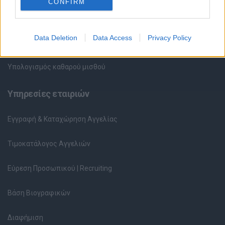
CONFIRM
Περιγραφές Θέσεων Εργασίας
Data Deletion
Data Access
Privacy Policy
Ερωτήσεις συνεντεύξεων
Υπολογισμός καθαρού μισθού
Υπηρεσίες εταιριών
Εγγραφή & Καταχώρηση Αγγελίας
Τιμοκατάλογος Αγγελιών
Εύρεση Προσωπικού | Recruiting
Βάση Βιογραφικών
Διαφήμιση