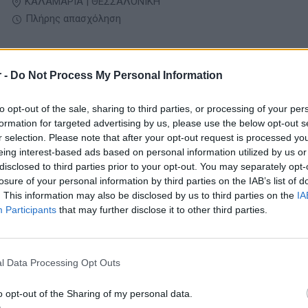
ΚΑΛΑΜΑΡΙΑ | ΘΕΣΣΑΛΟΝΙΚΗ
Πλήρης απασχόληση
 -
Do Not Process My Personal Information
05/08/2026
Γεωπόνος
to opt-out of the sale, sharing to third parties, or processing of your per
Αγροτικά
formation for targeted advertising by us, please use the below opt-out s
r selection. Please note that after your opt-out request is processed y
ΝΕΑ ΣΑΝΤΑ ΚΙΛΚΙΣ | ΚΙΛΚΙΣ
eing interest-based ads based on personal information utilized by us or
disclosed to third parties prior to your opt-out. You may separately opt-
Πλήρης απασχόληση
losure of your personal information by third parties on the IAB’s list of
. This information may also be disclosed by us to third parties on the
IA
Participants
that may further disclose it to other third parties.
05/08/2026
Δασολόγος
Αγροτικά
l Data Processing Opt Outs
o opt-out of the Sharing of my personal data.
ΣΤΑΥΡΟΥΠΟΛΗ - ΠΟΛΙΧΝΗ - ΕΥΚΑΡΠΙΑ | ΘΕΣΣΑΛΟΝΙΚΗ