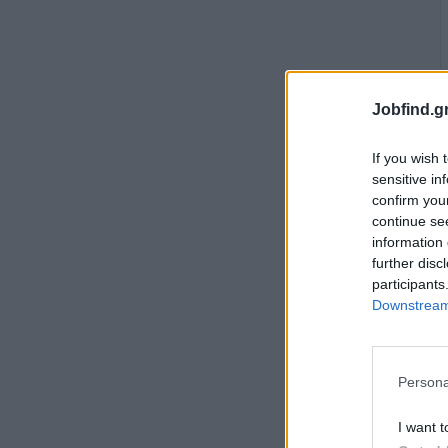
Jobfind.gr
If you wish 
sensitive in
confirm you
continue se
information 
further disc
participants
Downstream 
Persona
I want t