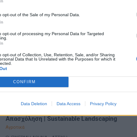
In
Πλήρης απασχόληση
o opt-out of the Sale of my Personal Data.
In
05/08/2026
to opt-out of processing my Personal Data for Targeted
Γεωπόνος - Μελετητής για το τμήμα αγροτικ
ing.
In
μελετών και επιδοτούμενων προγραμμάτων
αγροτικής ανάπτυξης
o opt-out of Collection, Use, Retention, Sale, and/or Sharing
ersonal Data that Is Unrelated with the Purposes for which it
Διοίκηση Επιχειρήσεων - HR - Στελέχη
lected.
Out
ΛΑΡΙΣΑ | ΛΑΡΙΣΑ
Πλήρης απασχόληση
CONFIRM
1000 € - 1500 € ανά μήνα καθαρά
Data Deletion
Data Access
Privacy Policy
05/08/2026
Κηπουρός / Εργάτης Πρασίνου – Πλήρης
Απασχόληση | Sustainable Landscaping
Αγροτικά