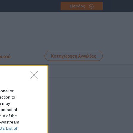
Είσοδος
φικού
Καταχώρηση Αγγελίας
ικά
sonal or
ection to
ou may
 personal
out of the
 downstream
B’s List of