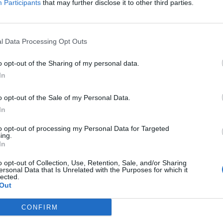
Participants
that may further disclose it to other third parties.
Δείτε όλες τις θέσεις εργασίας εδώ
l Data Processing Opt Outs
o opt-out of the Sharing of my personal data.
In
o opt-out of the Sale of my Personal Data.
In
to opt-out of processing my Personal Data for Targeted
ing.
εσίες υποψηφίων
HR corner
In
ηση Online Βιογραφικού
o opt-out of Collection, Use, Retention, Sale, and/or Sharing
Περιγραφές Θέσεων Εργασίας
ersonal Data that Is Unrelated with the Purposes for which it
lected.
λές Καριέρας
Ερωτήσεις συνεντεύξεων
Out
Υπολογισμός καθαρού μισθού
CONFIRM