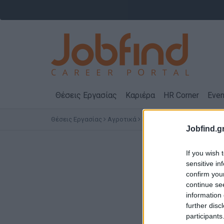
Θέσεις Εργασίας
Καριέρα
HR Corner
Even
Θέσεις Εργασίας
Αγροτικά
ΠΑΤΡΑ
Αγγλικά
Jobfind.gr
Θέ
If you wish 
sensitive in
confirm you
continue se
information 
further disc
participants