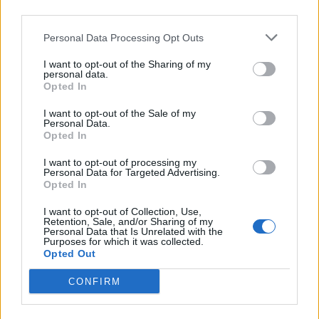
third parties.
Personal Data Processing Opt Outs
I want to opt-out of the Sharing of my
personal data.
Διαβάστε ακόμη
Opted In
I want to opt-out of the Sale of my
Personal Data.
Opted In
I want to opt-out of processing my
Personal Data for Targeted Advertising.
Opted In
Εργασία
Εργασία
I want to opt-out of Collection, Use,
Retention, Sale, and/or Sharing of my
06/08/2026
31/07/2026
Personal Data that Is Unrelated with the
Μην περιμένεις τον Σεπτέμβρη:
Πού θα πάρω τον καλύ
Purposes for which it was collected.
Πώς να κάνω Summer Reset
μισθό; Οι 5 κλάδοι με τι
Opted Out
στην καριέρα μου
υψηλότερες αμοιβές σ
Ελλάδα το 2026
CONFIRM