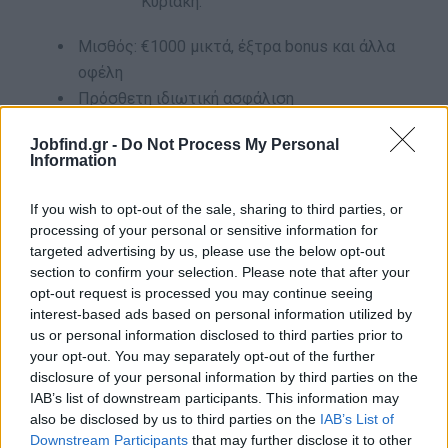
Κυριακή.
Μισθός: €1000 μικτά, έξτρα bonus και άλλα
οφέλη
Πρόσθετη ιδιωτική ασφάλιση
Κουπόνια εστιατορίων
Jobfind.gr -
Do Not Process My Personal
Information
*Τοποθεσία: Κέντρο Αθήνας - Άμεσα προσβάσιμο με τα
ΜΜΜ*
If you wish to opt-out of the sale, sharing to third parties, or
processing of your personal or sensitive information for
targeted advertising by us, please use the below opt-out
Για περισσότερες πληροφορίες μπορείτε να
section to confirm your selection. Please note that after your
επικοινωνείτε στο
2310 326664
.
opt-out request is processed you may continue seeing
interest-based ads based on personal information utilized by
Σας ενδιαφέρει η θέση;
us or personal information disclosed to third parties prior to
your opt-out. You may separately opt-out of the further
Μπορείτε να αποστείλετε το βιογραφικό σας στο
disclosure of your personal information by third parties on the
cv@jobfind.gr
IAB’s list of downstream participants. This information may
αναφέροντας στο θέμα "
Γαλλόφωνοι Σύμβουλοι
also be disclosed by us to third parties on the
IAB’s List of
Εξυπηρέτησης Πελατών
".
Downstream Participants
that may further disclose it to other