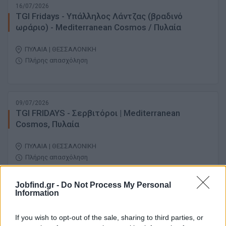
16/07/2026
TGI Fridays - Υπάλληλος Λάντζας (βραδινό
ωράριο) - Mediterranean Cosmos / Πυλαία
ΠΥΛΑΙΑ | ΘΕΣΣΑΛΟΝΙΚΗ
Πλήρης απασχόληση
09/07/2026
TGI FRIDAYS - Σερβιτόροι | Mediterranean
Cosmos, Πυλαία
ΠΥΛΑΙΑ | ΘΕΣΣΑΛΟΝΙΚΗ
Πλήρης απασχόληση
Jobfind.gr -
Do Not Process My Personal
Information
σελίδα
1
από
1
If you wish to opt-out of the sale, sharing to third parties, or
1