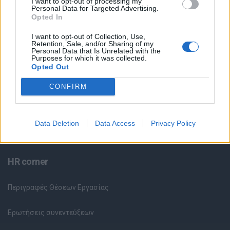
I want to opt-out of processing my
Θέσεις Εργασίας ανά Ειδικότητα
Personal Data for Targeted Advertising.
Opted In
Θέσεις Εργασίας ανά Εταιρεία
I want to opt-out of Collection, Use,
Retention, Sale, and/or Sharing of my
Personal Data that Is Unrelated with the
Κέντρο Βοήθειας
Purposes for which it was collected.
Opted Out
Υπηρεσίες υποψηφίων
CONFIRM
Καταχώρηση Online Βιογραφικού
Data Deletion
Data Access
Privacy Policy
Συμβουλές Καριέρας
HR corner
Περιγραφές Θέσεων Εργασίας
Ερωτήσεις συνεντεύξεων