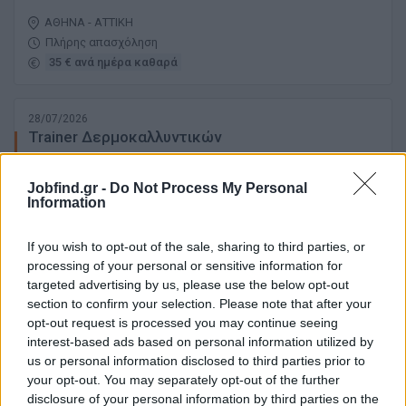
ΑΘΗΝΑ - ΑΤΤΙΚΗ
Πλήρης απασχόληση
35 € ανά ημέρα καθαρά
28/07/2026
Trainer Δερμοκαλλυντικών
Jobfind.gr -
Do Not Process My Personal
ΚΟΛΩΝΑΚΙ | ΑΘΗΝΑ - ΑΤΤΙΚΗ
Information
Πλήρης απασχόληση
If you wish to opt-out of the sale, sharing to third parties, or
processing of your personal or sensitive information for
targeted advertising by us, please use the below opt-out
22/07/2026
section to confirm your selection. Please note that after your
Σύμβουλος Εξυπηρέτησης Επισκεπτών (Guest
opt-out request is processed you may continue seeing
Experience Advisor)
interest-based ads based on personal information utilized by
us or personal information disclosed to third parties prior to
ΣΠΑΤΑ | ΑΘΗΝΑ - ΑΤΤΙΚΗ
your opt-out. You may separately opt-out of the further
Πλήρης απασχόληση
disclosure of your personal information by third parties on the