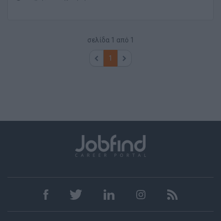
σελίδα
1
από
1
1