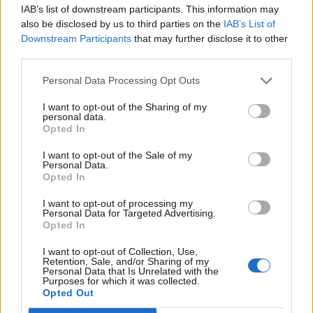
IAB’s list of downstream participants. This information may
also be disclosed by us to third parties on the
IAB’s List of
Downstream Participants
that may further disclose it to other
21/07/2026
third parties.
Beauty Advisor
Personal Data Processing Opt Outs
ΡΕΘΥΜΝΟ
I want to opt-out of the Sharing of my
personal data.
Πλήρης απασχόληση
Opted In
I want to opt-out of the Sale of my
Personal Data.
Opted In
21/07/2026
Beauty Advisor - Πωλητής / Πωλήτρια
I want to opt-out of processing my
Καλλυντικών
Personal Data for Targeted Advertising.
Opted In
ΟΜΟΝΟΙΑ | ΑΘΗΝΑ - ΑΤΤΙΚΗ
I want to opt-out of Collection, Use,
Πλήρης απασχόληση
Retention, Sale, and/or Sharing of my
Personal Data that Is Unrelated with the
Purposes for which it was collected.
Opted Out