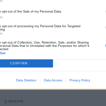
In
Πλήρης απασχόληση
o opt-out of the Sale of my Personal Data.
In
05/08/2026
to opt-out of processing my Personal Data for Targeted
Demi Chef De Partie
ing.
In
Τουρισμός - Ξενοδοχεία
o opt-out of Collection, Use, Retention, Sale, and/or Sharing
ersonal Data that Is Unrelated with the Purposes for which it
lected.
ΚΩΣ
Out
Πλήρης απασχόληση
CONFIRM
03/08/2026
Data Deletion
Data Access
Privacy Policy
Bartender
Τουρισμός - Ξενοδοχεία
ΚΕΡΚΥΡΑ