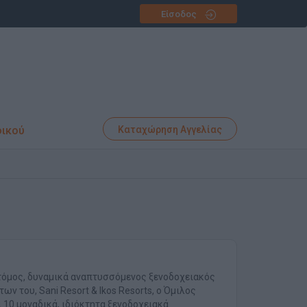
Είσοδος
φικού
Καταχώρηση Αγγελίας
νοτόμος, δυναμικά αναπτυσσόμενος ξενοδοχειακός
 του, Sani Resort & Ikos Resorts, o Όμιλος
 10 μοναδικά, ιδιόκτητα ξενοδοχειακά