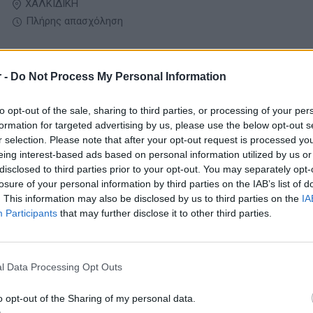
ΧΑΛΚΙΔΙΚΗ
Πλήρης απασχόληση
 -
Do Not Process My Personal Information
05/08/2026
Outlet Manager (Beach Experience)
to opt-out of the sale, sharing to third parties, or processing of your per
Τουρισμός - Ξενοδοχεία
formation for targeted advertising by us, please use the below opt-out s
r selection. Please note that after your opt-out request is processed y
eing interest-based ads based on personal information utilized by us or
ΧΑΛΚΙΔΙΚΗ
disclosed to third parties prior to your opt-out. You may separately opt-
Πλήρης απασχόληση
losure of your personal information by third parties on the IAB’s list of
. This information may also be disclosed by us to third parties on the
IA
Participants
that may further disclose it to other third parties.
05/08/2026
Καμαριέρα
l Data Processing Opt Outs
Τουρισμός - Ξενοδοχεία
o opt-out of the Sharing of my personal data.
ΧΑΝΙΑ