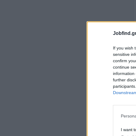
Jobfind.gr
If you wish 
sensitive in
confirm you
continue se
information 
further disc
participants
Downstream 
Persona
I want t