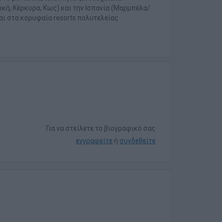
κή, Κέρκυρα, Κως) και την Ισπανία (Μαρμπέλα/
αι στα κορυφαία resorts πολυτελείας
Για να στείλετε το βιογραφικό σας
εγγραφείτε
ή
συνδεθείτε