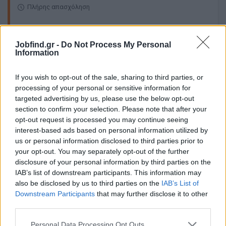
Πλήρης απασχόληση
Jobfind.gr -
Do Not Process My Personal
05/08/2026
Information
Ζαχαροπλάστης
If you wish to opt-out of the sale, sharing to third parties, or
processing of your personal or sensitive information for
ΚΗΦΙΣΙΑ | ΑΘΗΝΑ - ΑΤΤΙΚΗ
targeted advertising by us, please use the below opt-out
Πλήρης απασχόληση
section to confirm your selection. Please note that after your
opt-out request is processed you may continue seeing
interest-based ads based on personal information utilized by
us or personal information disclosed to third parties prior to
σελίδα
1
από
1
your opt-out. You may separately opt-out of the further
disclosure of your personal information by third parties on the
1
IAB’s list of downstream participants. This information may
also be disclosed by us to third parties on the
IAB’s List of
Downstream Participants
that may further disclose it to other
third parties.
Personal Data Processing Opt Outs