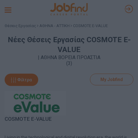
Toggle
navigation
Θέσεις Εργασίας
ΑΘΗΝΑ - ΑΤΤΙΚΗ
COSMOTE E-VALUE
Νέες Θέσεις Εργασίας COSMOTE E-
VALUE
| ΑΘΗΝΑ ΒΟΡΕΙΑ ΠΡΟΑΣΤΙΑ
(3)
My Jobfind
Φίλτρα
COSMOTE E-VALUE
Living in the technological and digital revolution era, the world is