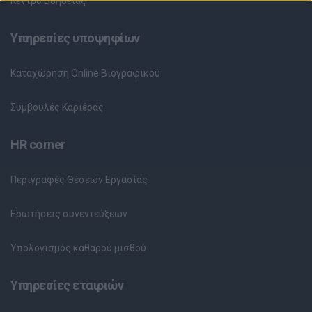
Κέντρο Βοήθειας
Υπηρεσίες υποψηφίων
Καταχώρηση Online Βιογραφικού
Συμβουλές Καριέρας
HR corner
Περιγραφές Θέσεων Εργασίας
Ερωτήσεις συνεντεύξεων
Υπολογισμός καθαρού μισθού
Υπηρεσίες εταιριών