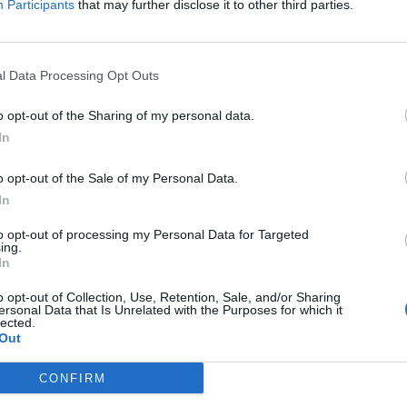
Participants
that may further disclose it to other third parties.
Δείτε όλες τις θέσεις εργασίας εδώ
l Data Processing Opt Outs
o opt-out of the Sharing of my personal data.
In
o opt-out of the Sale of my Personal Data.
In
to opt-out of processing my Personal Data for Targeted
ing.
εσίες υποψηφίων
HR corner
In
ηση Online Βιογραφικού
o opt-out of Collection, Use, Retention, Sale, and/or Sharing
Περιγραφές Θέσεων Εργασίας
ersonal Data that Is Unrelated with the Purposes for which it
lected.
λές Καριέρας
Ερωτήσεις συνεντεύξεων
Out
Υπολογισμός καθαρού μισθού
CONFIRM