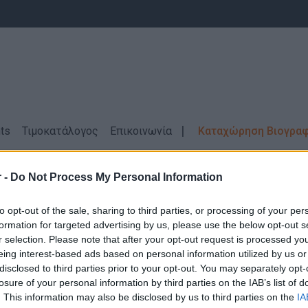
ts
Τιμοκατάλογος
Επικοινωνία
Καταχώρηση Βιογρα
OSMOTE E-VALUE
 -
Do Not Process My Personal Information
ίας COSMOTE E-VALUE |
Τηλεφωνικές Υπ
to opt-out of the sale, sharing to third parties, or processing of your per
formation for targeted advertising by us, please use the below opt-out s
r selection. Please note that after your opt-out request is processed y
eing interest-based ads based on personal information utilized by us or
disclosed to third parties prior to your opt-out. You may separately opt-
losure of your personal information by third parties on the IAB’s list of
Δεν βρέθηκαν αποτελέσματα για την αναζήτηση σας!
. This information may also be disclosed by us to third parties on the
IA