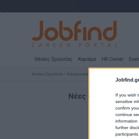
Θέσεις Εργασίας
Καριέρα
HR Corner
Even
Θέσεις Εργασίας
Τηλεφωνικές Υπηρεσίες
Γερμανικά
C
Jobfind.gr
Νέες Θέσεις Εργασ
If you wish 
sensitive in
confirm you
continue se
information 
further disc
participants