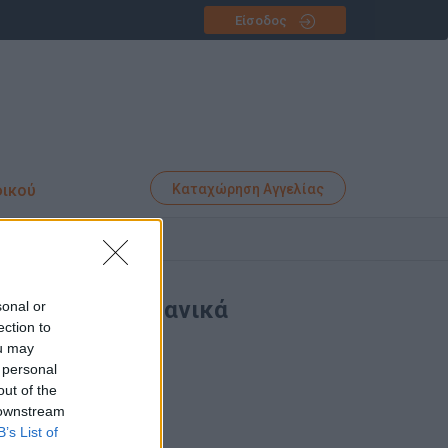
Είσοδος
φικού
Καταχώρηση Αγγελίας
ηρεσίες | Γερμανικά
sonal or
ection to
ou may
 personal
out of the
 downstream
B’s List of