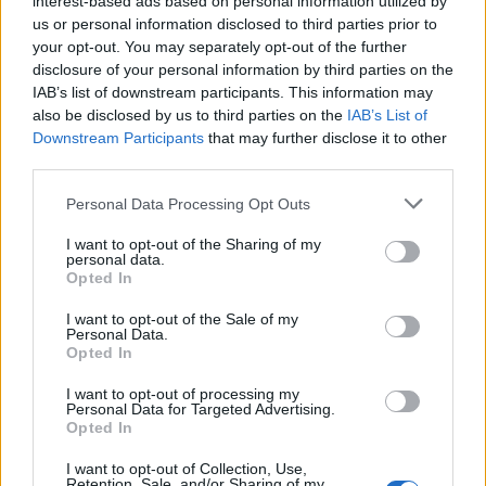
interest-based ads based on personal information utilized by
us or personal information disclosed to third parties prior to
28/07/2026
your opt-out. You may separately opt-out of the further
Cosmote e-Value | Σύμβουλος Τηλεφωνικών
disclosure of your personal information by third parties on the
Πωλήσεων - Θεσσαλονίκη
IAB’s list of downstream participants. This information may
also be disclosed by us to third parties on the
IAB’s List of
ΘΕΣΣΑΛΟΝΙΚΗ
Downstream Participants
that may further disclose it to other
Μερική απασχόληση | Hybrid
third parties.
Personal Data Processing Opt Outs
I want to opt-out of the Sharing of my
σελίδα
1
από
1
personal data.
Opted In
1
I want to opt-out of the Sale of my
Personal Data.
Opted In
I want to opt-out of processing my
Personal Data for Targeted Advertising.
Opted In
I want to opt-out of Collection, Use,
Retention, Sale, and/or Sharing of my