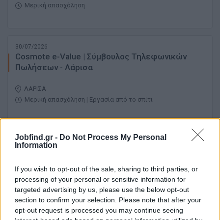
Μερική απασχόληση
30/07/2026
Cosmote e-Value | Σύμβουλος Τηλεφωνικών
Πωλήσεων - Λάρισα
ΛΑΡΙΣΑ
Μερική απασχόληση | Εργασία από το σπίτι
Jobfind.gr -
Do Not Process My Personal
30/07/2026
Information
Cosmote e-Value | Σύμβουλος Τηλεφωνικών
Πωλήσεων - ΗΡΑΚΛΕΙΟ
If you wish to opt-out of the sale, sharing to third parties, or
processing of your personal or sensitive information for
ΗΡΑΚΛΕΙΟ
targeted advertising by us, please use the below opt-out
Μερική απασχόληση | Hybrid
section to confirm your selection. Please note that after your
opt-out request is processed you may continue seeing