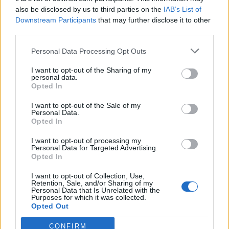
Θέσεις εργασίας
also be disclosed by us to third parties on the
IAB’s List of
Downstream Participants
that may further disclose it to other
third parties.
Όλες οι Θέσεις Εργασίας
Personal Data Processing Opt Outs
Θέσεις Εργασίας ανά Ειδικότητα
I want to opt-out of the Sharing of my
personal data.
Θέσεις Εργασίας ανά Εταιρεία
Opted In
I want to opt-out of the Sale of my
Κέντρο Βοήθειας
Personal Data.
Opted In
Υπηρεσίες υποψηφίων
I want to opt-out of processing my
Personal Data for Targeted Advertising.
Opted In
Καταχώρηση Online Βιογραφικού
I want to opt-out of Collection, Use,
Retention, Sale, and/or Sharing of my
Συμβουλές Καριέρας
Personal Data that Is Unrelated with the
Purposes for which it was collected.
Opted Out
HR corner
CONFIRM