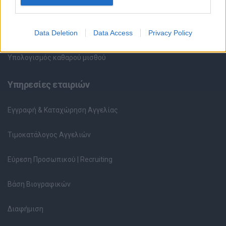
Περιγραφές Θέσεων Εργασίας
Data Deletion
Data Access
Privacy Policy
Ερωτήσεις συνεντεύξεων
Υπολογισμός καθαρού μισθού
Υπηρεσίες εταιριών
Εγγραφή & Καταχώρηση Αγγελίας
Τιμοκατάλογος Αγγελιών
Εύρεση Προσωπικού | Recruiting
Βάση Βιογραφικών
Διαφήμιση