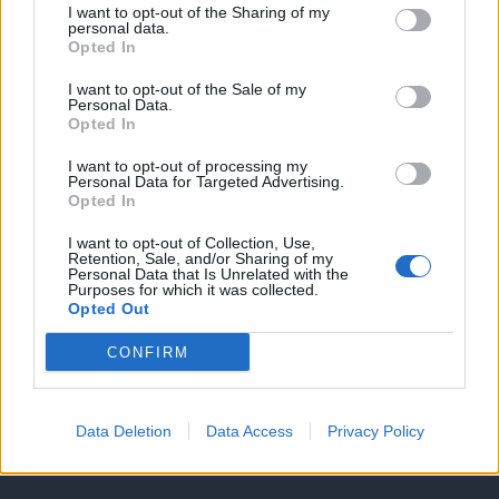
Υπηρεσίες υποψηφίων
I want to opt-out of the Sharing of my
personal data.
Opted In
Καταχώρηση Online Βιογραφικού
I want to opt-out of the Sale of my
Personal Data.
Συμβουλές Καριέρας
Opted In
I want to opt-out of processing my
HR corner
Personal Data for Targeted Advertising.
Opted In
Περιγραφές Θέσεων Εργασίας
I want to opt-out of Collection, Use,
Retention, Sale, and/or Sharing of my
Personal Data that Is Unrelated with the
Purposes for which it was collected.
Ερωτήσεις συνεντεύξεων
Opted Out
Υπολογισμός καθαρού μισθού
CONFIRM
Υπηρεσίες εταιριών
Data Deletion
Data Access
Privacy Policy
Εγγραφή & Καταχώρηση Αγγελίας