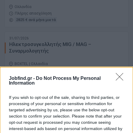
Ολλανδία
Πλήρης απασχόληση
2825 € ανά μήνα μικτά
31/07/2026
Ηλεκτροσυγκολλητής MIG / MAG –
Συναρμολογητής
BOXTEL | Ολλανδία
Πλήρης απασχόληση
19,5 € ανά ώρα μικτά
Jobfind.gr -
Do Not Process My Personal
Information
30/07/2026
If you wish to opt-out of the sale, sharing to third parties, or
Χειριστής CNC Στραντζόπρεσας
processing of your personal or sensitive information for
targeted advertising by us, please use the below opt-out
section to confirm your selection. Please note that after your
Ολλανδία
opt-out request is processed you may continue seeing
Πλήρης απασχόληση
interest-based ads based on personal information utilized by