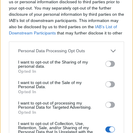
15,56 € - 18,67 € ανά ώρα μικτά
us or personal information disclosed to third parties prior to
your opt-out. You may separately opt-out of the further
disclosure of your personal information by third parties on the
28/07/2026
IAB’s list of downstream participants. This information may
Solar Panel Installer
also be disclosed by us to third parties on the
IAB’s List of
Downstream Participants
that may further disclose it to other
third parties.
Ολλανδία
Personal Data Processing Opt Outs
Πλήρης απασχόληση
I want to opt-out of the Sharing of my
personal data.
Opted In
27/07/2026
Τεχνίτης Στέγης
I want to opt-out of the Sale of my
Personal Data.
Opted In
ECHT | Ολλανδία
I want to opt-out of processing my
Personal Data for Targeted Advertising.
Πλήρης απασχόληση
Opted In
2800 € - 3200 € ανά μήνα μικτά
I want to opt-out of Collection, Use,
Retention, Sale, and/or Sharing of my
Personal Data that Is Unrelated with the
07/07/2026