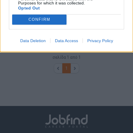
Purposes for which it was collected.
Εργάτης Παραγωγής από βιομηχανία ξύλου στην
Opted Out
Ολλανδία
CONFIRM
Ολλανδία
Πλήρης απασχόληση
Data Deletion
Data Access
Privacy Policy
σελίδα
1
από
1
1