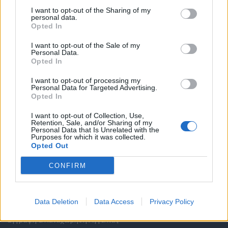
I want to opt-out of the Sharing of my
Υπηρεσίες υποψηφίων
personal data.
Opted In
Καταχώρηση Online Βιογραφικού
I want to opt-out of the Sale of my
Personal Data.
Opted In
Συμβουλές Καριέρας
I want to opt-out of processing my
Personal Data for Targeted Advertising.
HR corner
Opted In
I want to opt-out of Collection, Use,
Περιγραφές Θέσεων Εργασίας
Retention, Sale, and/or Sharing of my
Personal Data that Is Unrelated with the
Purposes for which it was collected.
Ερωτήσεις συνεντεύξεων
Opted Out
CONFIRM
Υπολογισμός καθαρού μισθού
Υπηρεσίες εταιριών
Data Deletion
Data Access
Privacy Policy
Εγγραφή & Καταχώρηση Αγγελίας