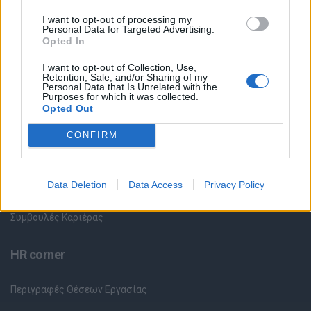
Όλες οι Θέσεις Εργασίας
I want to opt-out of processing my
Personal Data for Targeted Advertising.
Opted In
Θέσεις Εργασίας ανά Ειδικότητα
I want to opt-out of Collection, Use,
Retention, Sale, and/or Sharing of my
Θέσεις Εργασίας ανά Εταιρεία
Personal Data that Is Unrelated with the
Purposes for which it was collected.
Opted Out
Κέντρο Βοήθειας
CONFIRM
Υπηρεσίες υποψηφίων
Καταχώρηση Online Βιογραφικού
Data Deletion
Data Access
Privacy Policy
Συμβουλές Καριέρας
HR corner
Περιγραφές Θέσεων Εργασίας