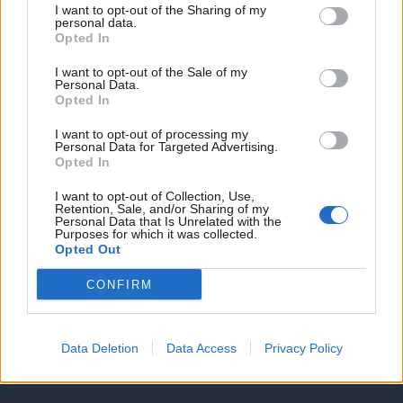
Υπηρεσίες υποψηφίων
I want to opt-out of the Sharing of my
personal data.
Opted In
Καταχώρηση Online Βιογραφικού
I want to opt-out of the Sale of my
Personal Data.
Συμβουλές Καριέρας
Opted In
I want to opt-out of processing my
HR corner
Personal Data for Targeted Advertising.
Opted In
Περιγραφές Θέσεων Εργασίας
I want to opt-out of Collection, Use,
Retention, Sale, and/or Sharing of my
Personal Data that Is Unrelated with the
Purposes for which it was collected.
Ερωτήσεις συνεντεύξεων
Opted Out
Υπολογισμός καθαρού μισθού
CONFIRM
Υπηρεσίες εταιριών
Data Deletion
Data Access
Privacy Policy
Εγγραφή & Καταχώρηση Αγγελίας