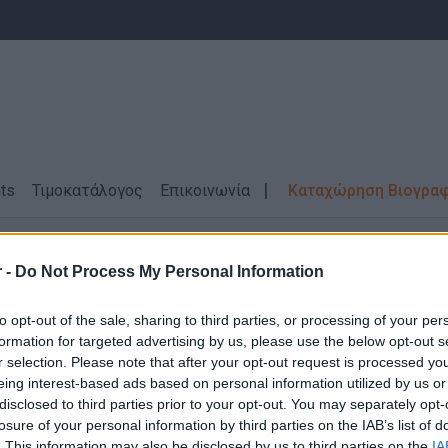
ts
Τιμοκατάλογος
Επικοινωνία
Καταχώρηση Βιογρα
οφόρου
ΘΕΣΣΑΛΟΝΙΚΗ
Αγγλικά
Πλήρης απασχόληση
 -
Do Not Process My Personal Information
ες / Πλήρωμα Ασθενοφόρου \ ΘΕΣΣΑΛΟ
to opt-out of the sale, sharing to third parties, or processing of your per
απασχόληση
formation for targeted advertising by us, please use the below opt-out s
r selection. Please note that after your opt-out request is processed y
eing interest-based ads based on personal information utilized by us or
disclosed to third parties prior to your opt-out. You may separately opt-
losure of your personal information by third parties on the IAB’s list of
. This information may also be disclosed by us to third parties on the
IA