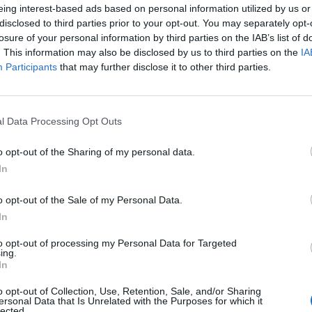
Export σχεδιαστικών αρχείων με βάση τις τεχνικές 
eing interest-based ads based on personal information utilized by us or
disclosed to third parties prior to your opt-out. You may separately opt-
Επικοινωνία και διαρκής συνεργασία με τον Marketing
losure of your personal information by third parties on the IAB’s list of
σχεδίασης για όλες τις κατηγορίες των προϊόντων
. This information may also be disclosed by us to third parties on the
IA
Participants
that may further disclose it to other third parties.
Απαραίτητα Προσόντα
Απαραίτητα Προσόντα:
l Data Processing Opt Outs
Πτυχίο ΑΕΙ / ΤΕΙ ή ανάλογης ιδιωτικής σχολής
Άριστη γνώση Photoshop, Autocad, Rhino 3D, Illustrator
o opt-out of the Sharing of my personal data.
Επαφή με τη μόδα και καλλιτεχνικό background
In
Καλή γνώση αγγλικών
o opt-out of the Sale of my Personal Data.
Θετική διάθεση, ομαδικό πνεύμα και επαγγελματική π
In
Παροχές
to opt-out of processing my Personal Data for Targeted
ing.
In
Ανταγωνιστικό πακέτο αποδοχών
Συνεχή εκπαίδευση και ευκαιρίες εξέλιξης
o opt-out of Collection, Use, Retention, Sale, and/or Sharing
ersonal Data that Is Unrelated with the Purposes for which it
lected.