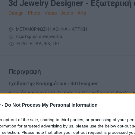
3d Jewelry Designer - Εξωτερική
Design - Photo - Video - Audio - Arts
ΜΕΤΑΜΟΡΦΩΣΗ | ΑΘΗΝΑ - ΑΤΤΙΚΗ
Εξωτερική συνεργασία
ΕΠΑΣ-ΕΠΑΛ, ΙΕΚ, ΤΕΙ
Περιγραφή
Σχεδιαστής Κοσμημάτων - 3d Designer
Είσαι δημιουργικός/ή; Αγαπάς το 3D σχεδιασμό;! Αναζητά
περιβάλλον με δυνατότητες προσωπικής εξέλιξης; Στείλε
συνεργάτης της Δημιουργικής ομάδα της Gini
 -
Do Not Process My Personal Information
Αρμοδιότητες:
to opt-out of the sale, sharing to third parties, or processing of your per
Σχεδιασμός 3D μοντέλων σε δαχτυλίδια, βραχιόλια, p
formation for targeted advertising by us, please use the below opt-out s
αξεσουάρ
r selection. Please note that after your opt-out request is processed y