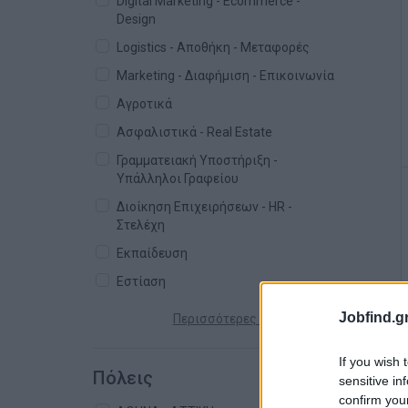
Digital Marketing - Ecommerce -
Design
Logistics - Αποθήκη - Μεταφορές
Marketing - Διαφήμιση - Επικοινωνία
Αγροτικά
Ασφαλιστικά - Real Estate
Γραμματειακή Υποστήριξη -
Υπάλληλοι Γραφείου
Διοίκηση Επιχειρήσεων - HR -
Στελέχη
Εκπαίδευση
Εστίαση
Jobfind.gr
Περισσότερες κατηγορίες +
If you wish 
Πόλεις
sensitive in
confirm you