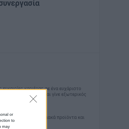
 συνεργασία
ς ευκαιρίες καριέρας σε ένα ευχάριστο
 το βιογραφικό σου και γίνε εξωτερικός
sonal or
endants και άλλα εποχιακά προϊόντα και
ection to
ou may