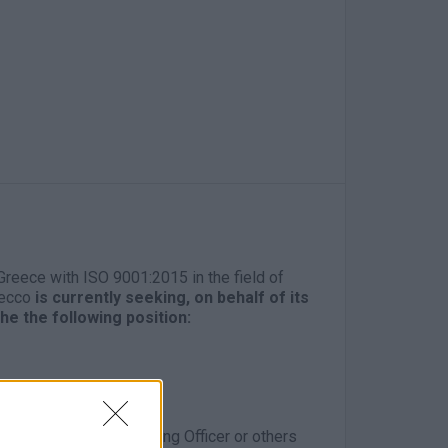
 Greece with ISO 9001:2015 in the field of
decco
is currently seeking, on behalf of its
he the following position:
ers, packages )
r Group Chief Marketing Officer or others