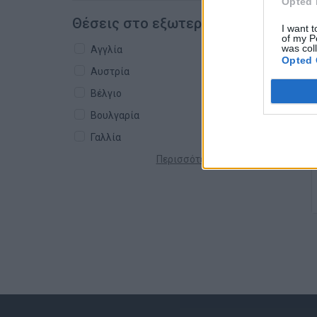
Opted 
Θέσεις στο εξωτερικό
I want t
of my P
was col
Αγγλία
Opted 
Αυστρία
Βέλγιο
Βουλγαρία
Γαλλία
Περισσότερες χώρες +