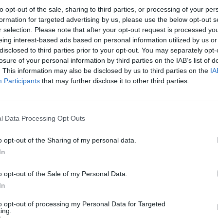
when needed
to opt-out of the sale, sharing to third parties, or processing of your per
Coordinating office activities and operations to secure 
formation for targeted advertising by us, please use the below opt-out s
r selection. Please note that after your opt-out request is processed y
Preparing presentations/ proposals as assigned
eing interest-based ads based on personal information utilized by us or
Tracking stocks of office supplies and placing orders 
disclosed to third parties prior to your opt-out. You may separately opt-
losure of your personal information by third parties on the IAB’s list of
Απαραίτητα Προσόντα
. This information may also be disclosed by us to third parties on the
IA
Participants
that may further disclose it to other third parties.
Candidate Profile
Bachelor's degree
l Data Processing Opt Outs
2 year of relevant professional experience
Excellent command of English language, both written an
o opt-out of the Sharing of my personal data.
Excellent use of MS Office suite
In
Strong interpersonal and communications skills, collaborat
o opt-out of the Sale of my Personal Data.
Confidentiality and discretion
In
Παροχές
to opt-out of processing my Personal Data for Targeted
ing.