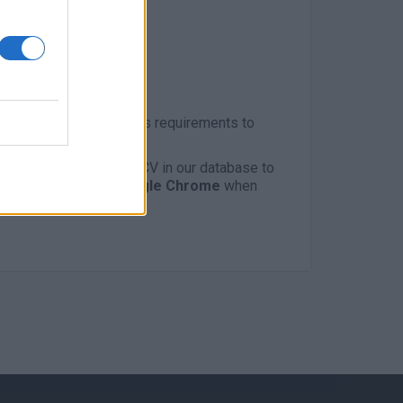
es who meet the profile’s requirements to
o.gr
and register your CV in our database to
recommended to
use Google Chrome
when