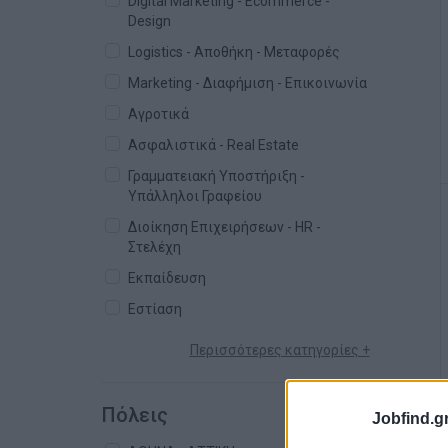
Digital Marketing - Ecommerce -
Design
Logistics - Αποθήκη - Μεταφορές
Marketing - Διαφήμιση - Επικοινωνία
Αγροτικά
Ασφαλιστικά - Real Estate
Γραμματειακή Υποστήριξη -
Υπάλληλοι Γραφείου
Διοίκηση Επιχειρήσεων - HR -
Στελέχη
Εκπαίδευση
Εστίαση
Περισσότερες κατηγορίες +
Πόλεις
Jobfind.gr