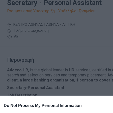
Secretary - Personal Assistant
Γραμματειακή Υποστήριξη - Υπάλληλοι Γραφείου
ΚΕΝΤΡΟ ΑΘΗΝΑΣ | ΑΘΗΝΑ - ΑΤΤΙΚΗ
Πλήρης απασχόληση
ΑΕΙ
Περιγραφή
Adecco HR,
is the global leader in HR services, certified in
search and selection services and temporary placement. A
client, a large banking organization, 1 person to cover t
Secretary-Personal Assistant
Job Description
Managing phone calls and correspondence ( e-mail, lett
 -
Do Not Process My Personal Information
Managing agendas/ travel arrangements/ appointments fo