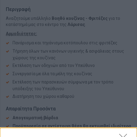
Περιγραφή
Αναζητούμε υπάλληλο
Βοηθό κουζίνας
- Φριτέζες
για το
κατάστημά μας στο κέντρο της
Λάρισας
.
Αρμοδιότητες:
Πανάρισμα και τηγάνισμα κοτόπουλου στις φριτέζες
Τήρηση όλων των κανόνων υγιεινής & ασφάλειας στους
χώρους της κουζίνας
Εκτέλεση των οδηγιών από τον Υπεύθυνο
Συνεργασία με όλα τα μέλη της κουζίνας
Εκτέλεση των παρασκευών σύμφωνα με τον τρόπο
υπόδειξης του Υπεύθυνου
Διατήρηση του χώρου καθαρού
Απαραίτητα Προσόντα
Απογευματινή βάρδια
Προϋπηρεσία σε αντίστοιχη θέση θα εκτιμηθεί ιδιαίτερα
Ομαδικό πνεύμα