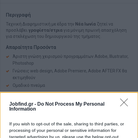
Περιγραφή
Τεχνική Διαφημιστική με έδρα την
Νέα Ιωνία
ζητεί να
προσλάβει
γραφίστα/στρια
για μόνιμη πρωινή απασχόληση
για στελέχωση του δημιουργικού της τμήματος.
Απαραίτητα Προσόντα
Άριστη γνώση χειρισμού προγραμμάτων Adobe, Illustrator,
Photoshop
Γνώσεις web design, Adobe Premiere, Adobe AFTER FX θα
εκτιμηθούν
Ομαδικό πνεύμα
Παροχές
Jobfind.gr -
Do Not Process My Personal
Πλήρης απασχόληση
Information
Πενθήμερη εργασία
Ευχάριστο περιβάλλον
If you wish to opt-out of the sale, sharing to third parties, or
processing of your personal or sensitive information for
Αμοιβή αναλόγως προσόντων και προϋπηρεσίας
targeted advertising by us, please use the below opt-out