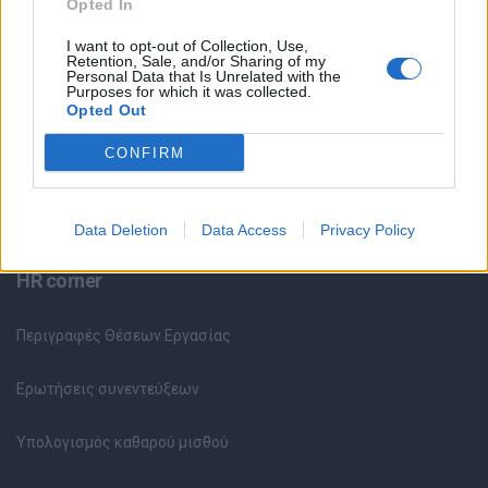
Θέσεις Εργασίας ανά Εταιρεία
Opted In
I want to opt-out of Collection, Use,
Κέντρο Βοήθειας
Retention, Sale, and/or Sharing of my
Personal Data that Is Unrelated with the
Purposes for which it was collected.
Opted Out
Υπηρεσίες υποψηφίων
CONFIRM
Καταχώρηση Online Βιογραφικού
Συμβουλές Καριέρας
Data Deletion
Data Access
Privacy Policy
HR corner
Περιγραφές Θέσεων Εργασίας
Ερωτήσεις συνεντεύξεων
Υπολογισμός καθαρού μισθού