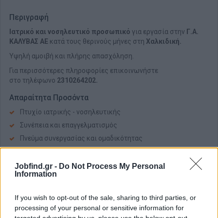
Περιγραφή
Ιατρικό και νοσηλευτικό προσωπικό
για εργασία στην
Γ.Α.
ΚΑΛΥΒΑΣ ΑΕ
κατά τους θερινούς μήνες στη
Χαλκιδική.
Υψηλή αμοιβή και πλήρης απασχόληση.
Για περισσότερες πληροφορίες επικοινωνήστε
στο τηλέφωνο
2310264202.
Απαραίτητα Προσόντα
Πτυχίο ιατρικής - νοσηλευτικής
Συνέπεια και επαγγελματισμός
Πνεύμα συνεργασίας και ομαδικότητας
Ευγένεια, υπευθυνότητα
Jobfind.gr -
Do Not Process My Personal
Παροχές
Information
Διαμονή
If you wish to opt-out of the sale, sharing to third parties, or
Διατροφή
processing of your personal or sensitive information for
Πλήρης απασχόληση
targeted advertising by us, please use the below opt-out