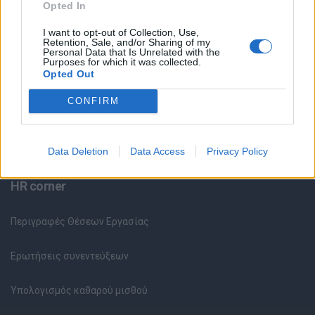
Opted In
Θέσεις Εργασίας ανά Εταιρεία
I want to opt-out of Collection, Use,
Κέντρο Βοήθειας
Retention, Sale, and/or Sharing of my
Personal Data that Is Unrelated with the
Purposes for which it was collected.
Opted Out
Υπηρεσίες υποψηφίων
CONFIRM
Καταχώρηση Online Βιογραφικού
Συμβουλές Καριέρας
Data Deletion
Data Access
Privacy Policy
HR corner
Περιγραφές Θέσεων Εργασίας
Ερωτήσεις συνεντεύξεων
Υπολογισμός καθαρού μισθού