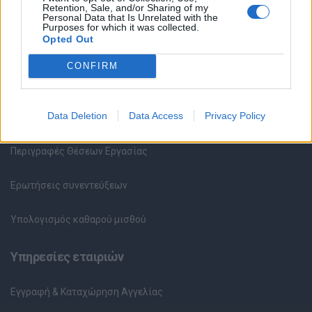
Retention, Sale, and/or Sharing of my
Υπηρεσίες υποψηφίων
Personal Data that Is Unrelated with the
Purposes for which it was collected.
Opted Out
Καταχώρηση Online Βιογραφικού
CONFIRM
Συμβουλές Καριέρας
HR corner
Data Deletion
Data Access
Privacy Policy
Περιγραφές Θέσεων Εργασίας
Ερωτήσεις συνεντεύξεων
Υπολογισμός καθαρού μισθού
Υπηρεσίες εταιριών
Εγγραφή & Καταχώρηση Αγγελίας