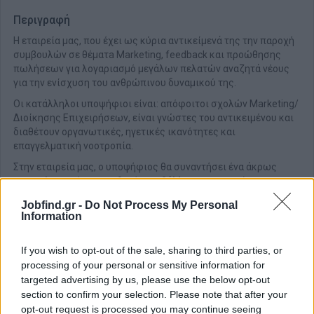
Περιγραφή
Η εταιρεία μας, που έχει ως κύρια αντικείμενά της την παροχή
συμβουλών σε θέματa Marketing, feedback και προώθησης
πωλήσεων για λογαριασμό μεγάλων πελατών αναζητά νέους
για την ενίσχυση του ανθρώπινου δυναμικού της.
Οι κατάλληλοι υποψήφιοι είναι: απόφοιτοι σχολών Marketing/
Διοίκησης Επιχειρήσεων, είναι γνώστες του αντικειμένου και
διαθέτουν οργανωτικές, ηγετικές ικανότητες και
επαγγελματική νοοτροπία.
Στην εταιρεία μας, ο υποψήφιος θα συναντήσει ένα άκρως
επαγγελματικό και σταθερό περιβάλλον. με ευκαιρίες
προσωπικής ανέλιξης, ομαδικό πνεύμα εργασίας και θα έχει
Jobfind.gr -
Do Not Process My Personal
Ατομικό business coaching από κορυφαία στελέχη του χώρου.
Information
Αποστολή βιογραφικών έως και
15/06
/2026
όπου
θα γίνει και
η αξιολόγηση των υποψηφίων.
If you wish to opt-out of the sale, sharing to third parties, or
processing of your personal or sensitive information for
targeted advertising by us, please use the below opt-out
section to confirm your selection. Please note that after your
opt-out request is processed you may continue seeing