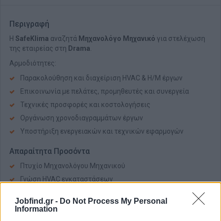
Περιγραφή
Η
SafeKlima
αναζητά
Μηχανολόγο Μηχανικό
για στελέχωση
της εταιρείας στη
Drama
.
Αρμοδιότητες:
Παρακολούθηση και διαχείριση HVAC & Η/Μ έργων
Επικοινωνία με πελάτες, προμηθευτές και συνεργεία
Τεχνικές προσφορές και κοστολογήσεις
Οργάνωση χρονοδιαγραμμάτων έργων
Υποστήριξη ενεργειακών και τεχνικών εφαρμογών
Απαραίτητα Προσόντα
Πτυχίο Μηχανολόγου Μηχανικού
Γνώση HVAC εγκαταστάσεων
Γνώση AutoCAD & MS Office
Jobfind.gr -
Do Not Process My Personal
Υπευθυνότητα και οργανωτική σκέψη
Information