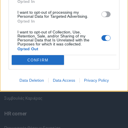
Opted In
I want to opt-out of processing my
Όλες οι Θέσεις Εργασίας
Personal Data for Targeted Advertising.
Opted In
Θέσεις Εργασίας ανά Ειδικότητα
I want to opt-out of Collection, Use,
Retention, Sale, and/or Sharing of my
Personal Data that Is Unrelated with the
Θέσεις Εργασίας ανά Εταιρεία
Purposes for which it was collected.
Opted Out
Κέντρο Βοήθειας
CONFIRM
Υπηρεσίες υποψηφίων
Data Deletion
Data Access
Privacy Policy
Καταχώρηση Online Βιογραφικού
Συμβουλές Καριέρας
HR corner
Περιγραφές Θέσεων Εργασίας