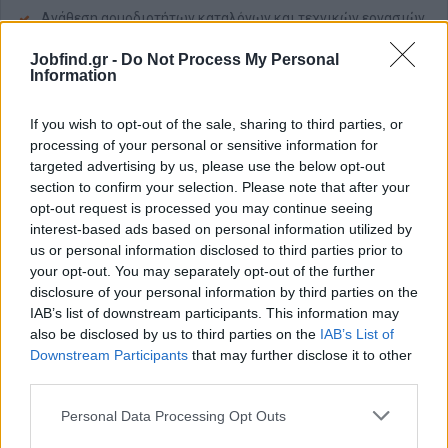
Ανάθεση αρμοδιοτήτων καταλόγων και τεχνικών εργασιών
Απαραίτητα Προσόντα
Jobfind.gr -
Do Not Process My Personal
Information
Οργάνωση τμήματος
Θέληση για μάθηση
If you wish to opt-out of the sale, sharing to third parties, or
Εύρυθμος καταμερισμός εργασιών
processing of your personal or sensitive information for
targeted advertising by us, please use the below opt-out
Λογιστικές γνώσεις θα ληφθούν υπόψη
section to confirm your selection. Please note that after your
Καλή διαχείριση πελατων
opt-out request is processed you may continue seeing
interest-based ads based on personal information utilized by
Παροχές
us or personal information disclosed to third parties prior to
Πλήρεις ασφαλιστικές και εργοδοτικές εισφορές
your opt-out. You may separately opt-out of the further
disclosure of your personal information by third parties on the
Μισθός 800€ καθαρα
IAB’s list of downstream participants. This information may
Προοπτικές εξέλιξης
also be disclosed by us to third parties on the
IAB’s List of
Downstream Participants
that may further disclose it to other
third parties.
Personal Data Processing Opt Outs