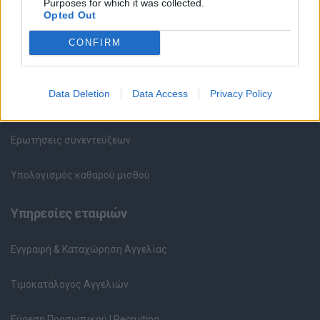
Purposes for which it was collected.
Opted Out
Συμβουλές Καριέρας
CONFIRM
HR corner
Data Deletion
Data Access
Privacy Policy
Περιγραφές Θέσεων Εργασίας
Ερωτήσεις συνεντεύξεων
Υπολογισμός καθαρού μισθού
Υπηρεσίες εταιριών
Εγγραφή & Καταχώρηση Αγγελίας
Τιμοκατάλογος Αγγελιών
Εύρεση Προσωπικού | Recruiting