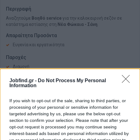
Περιγραφή
Αναζητούμε
Βοηθό service
για την καλοκαιρινή σεζόν σε
κατάστημα εστίασης στη
Νέα Φώκαια - Σάνη
.
Απαραίτητα Προσόντα
Ευγενία και εργατικότητα
Παροχές
Διαμονή
Διατροφή
Jobfind.gr -
Do Not Process My Personal
Ανταγωνιστικός Μισθός
Information
If you wish to opt-out of the sale, sharing to third parties, or
processing of your personal or sensitive information for
targeted advertising by us, please use the below opt-out
section to confirm your selection. Please note that after your
opt-out request is processed you may continue seeing
interest-based ads based on personal information utilized by
us or personal information disclosed to third parties prior to