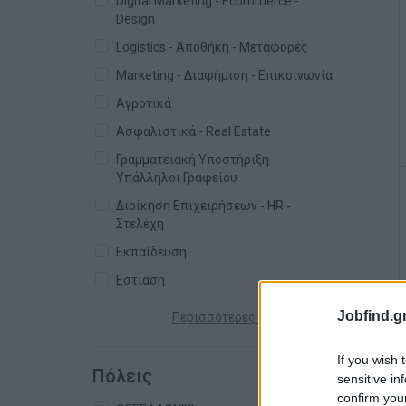
Digital Marketing - Ecommerce -
Design
Logistics - Αποθήκη - Μεταφορές
Marketing - Διαφήμιση - Επικοινωνία
Αγροτικά
Ασφαλιστικά - Real Estate
Γραμματειακή Υποστήριξη -
Υπάλληλοι Γραφείου
Διοίκηση Επιχειρήσεων - HR -
Στελέχη
Εκπαίδευση
Εστίαση
Jobfind.gr
Περισσότερες κατηγορίες +
If you wish 
Πόλεις
sensitive in
confirm you