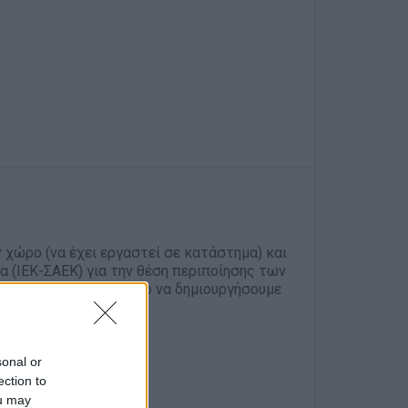
 χώρο (να έχει εργαστεί σε κατάστημα) και
α (ΙΕΚ-ΣΑΕΚ) για την θέση περιποίησης των
 περιβάλλον, με στόχο να δημιουργήσουμε
άγκες της και όχι μόνο.
sonal or
ection to
ητη)
ou may