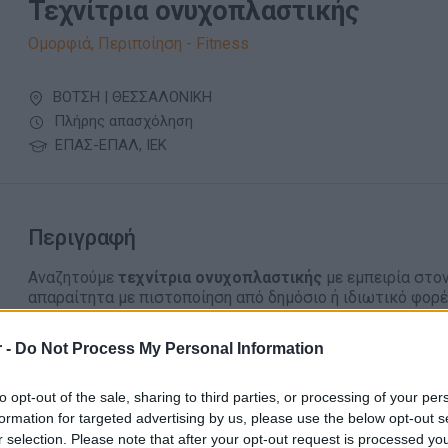
Τεχνίτρια ονυχοπλαστικής
Ομορφιά, Περιποίηση - Fitness
ΒΟΤΣΗ | ΘΕΣΣΑΛΟΝΙΚΗ
Πλήρης απασχόληση
ΕΠΑΣ-ΕΠΑΛ, ΙΕΚ
Περιγραφή
Αναζητούμε
τεχνίτρια ονυχοπλαστικής
με εμπειρία στον
απαραίτητα με πιστοποίηση από δημόσιο ή ιδιωτικό φορέ
άκρων σε ένα όμορφο, σύγχρονο και ευχάριστο εργασιακό
και να εξελίξουμε κάτι όμορφο για την γυναίκα και τις αν
 -
Do Not Process My Personal Information
Απαραίτητα Προσόντα
to opt-out of the sale, sharing to third parties, or processing of your per
formation for targeted advertising by us, please use the below opt-out s
Πτυχίο ή πιστοποίηση ως Τεχνίτρια Νυχιών (απαραίτ
r selection. Please note that after your opt-out request is processed y