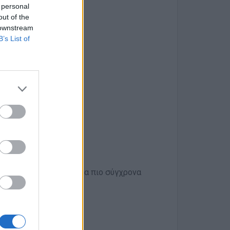
 personal
out of the
χυμένο), gel, acrygel
 downstream
B’s List of
αι σύγχρονο χώρο με τα πιο σύγχρονα