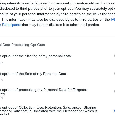
Γνώση μανικιούρ - πεντικιούρ
eing interest-based ads based on personal information utilized by us or
disclosed to third parties prior to your opt-out. You may separately opt-
Γνώση τοποθέτησης υλικών όπως ημιμόνιμο (απλό-ενισ
losure of your personal information by third parties on the IAB’s list of
Nail art (επιθυμητό), γαλλικό (απαραίτητο)
. This information may also be disclosed by us to third parties on the
IA
Participants
Επιμήκυνση με φόρμα (απαραίτητο), tips (επιθυμητό)
that may further disclose it to other third parties.
Επαγγελματισμός, συνέπεια και ευελιξία
Άριστη υγιεινή και τήρηση κανόνων καθαριότητας
l Data Processing Opt Outs
Επικοινωνιακές δεξιότητες και ευχάριστη παρουσία
Ομαδικό πνεύμα
o opt-out of the Sharing of my personal data.
Διάθεση για εξέλιξη και εκμάθηση νέων τεχνικών
In
o opt-out of the Sale of my Personal Data.
Παροχές
In
Άριστο εργασιακό περιβάλλον, σε ένα ολοκαίνουριο κ
to opt-out of processing my Personal Data for Targeted
εργαλεία και μηχανήματα
ing.
In
Πλήρη απασχόληση
5ημερη εργασία (Δευτέρα - Παρασκευή)
o opt-out of Collection, Use, Retention, Sale, and/or Sharing
ersonal Data that Is Unrelated with the Purposes for which it
Όλα τα νόμιμα από μισθό ένσημα κλπ
lected.