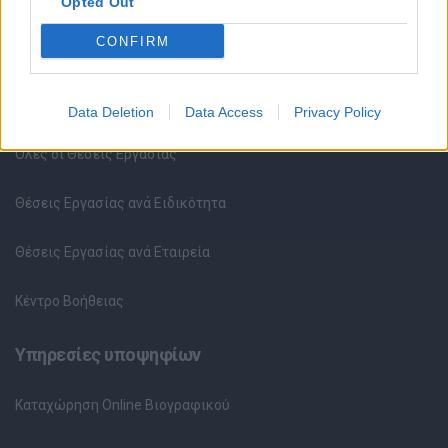
Opted Out
CONFIRM
Θέσεις εργασίας
Data Deletion
Data Access
Privacy Policy
Όλες οι Θέσεις Εργασίας
Θέσεις Εργασίας ανά Ειδικότητα
Θέσεις Εργασίας ανά Εταιρεία
Κέντρο Βοήθειας
Υπηρεσίες υποψηφίων
Καταχώρηση Online Βιογραφικού