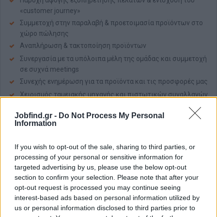
Παροχή άψογης εξυπηρέτησης πελατών & ενίσχυση του
«customer journey»
Συμμετοχή στην παραλαβή & προετοιμασία προϊόντων στο
χώρο πώλησης
Αναπλήρωση & τακτοποίηση προϊόντων
Συνεργασία με τα υπόλοιπα μέλη της ομάδας και συμμετοχή
σε συχνά meetings
Συνεχής ενημέρωση για τα προϊόντα και τις προσφορές μας
Χειρισμός ταμειακής μηχανής και πιστωτικών συναλλαγών
Διατήρηση καθαριότητας και ασφάλειας του χώρου
Jobfind.gr -
Do Not Process My Personal
εργασίας
Information
Εστίαση στην επίτευξη των στόχων του καταστήματος
εντός συγκεκριμένων χρονικών ορίων
If you wish to opt-out of the sale, sharing to third parties, or
processing of your personal or sensitive information for
Απαραίτητα Προσόντα
targeted advertising by us, please use the below opt-out
Προηγούμενη εμπειρία σε θέση πώλησης θα θεωρηθεί
section to confirm your selection. Please note that after your
επιπλέον προσόν
opt-out request is processed you may continue seeing
Ομαδικό πνεύμα
interest-based ads based on personal information utilized by
us or personal information disclosed to third parties prior to
Επικοινωνιακές δεξιότητες