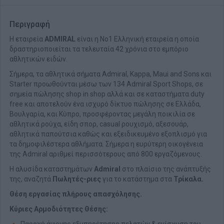
Περιγραφή
H εταιρεία
ADMIRAL
είναι η Νο1 Ελληνική εταιρεία η οποία
δραστηριοποιείται τα τελευταία 42 χρόνια στο εμπόριο
αθλητικών ειδών.
Σήμερα, τα αθλητικά σήματα Admiral, Kappa, Maui and Sons και
Starter προωθούνται μέσω των 134 Admiral Sport Shops, σε
σημεία πώλησης shop in shop αλλά και σε καταστήματα duty
free και αποτελούν ένα ισχυρό δίκτυο πώλησης σε Ελλάδα,
Βουλγαρία, και Κύπρο, προσφέροντας μεγάλη ποικιλία σε
αθλητικά ρούχα, είδη σπορ, casual ρουχισμό, αξεσουάρ,
αθλητικά παπούτσια καθώς και εξειδικευμένο εξοπλισμό για
τα δημοφιλέστερα αθλήματα. Σήμερα η ευρύτερη οικογένεια
της Admiral αριθμεί περισσότερους από 800 εργαζόμενους.
H αλυσίδα καταστημάτων
Αdmiral
στο πλαίσιο της ανάπτυξής
της, αναζητά
Πωλητές-ριες
για το κατάστημα στα
Τρίκαλα.
Θέση εργασίας πλήρους απασχόλησης.
Κύριες Αρμοδιότητες Θέσης: