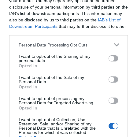
your opt-out. You may separately opt-out of the further
Διάθεση για μάθηση και εξέλιξη
disclosure of your personal information by third parties on the
Ευχάριστη και δυναμική προσωπικότητα με άμεση
IAB’s list of downstream participants. This information may
ανταπόκριση στην εκτέλεση καθηκόντων
also be disclosed by us to third parties on the
IAB’s List of
Downstream Participants
that may further disclose it to other
Παροχές
third parties.
Ευχάριστοι χώροι εργασίας
Personal Data Processing Opt Outs
Ανταγωνιστικό πακέτο αποδοχών & bonus επίτευξης
στόχων
I want to opt-out of the Sharing of my
personal data.
Ομαδική ιδιωτική ασφάλιση
Opted In
Ειδικές εκπτώσεις στα προϊόντα της εταιρείας μας
I want to opt-out of the Sale of my
Personal Data.
Opted In
I want to opt-out of processing my
Personal Data for Targeted Advertising.
Opted In
I want to opt-out of Collection, Use,
Retention, Sale, and/or Sharing of my
Personal Data that Is Unrelated with the
Purposes for which it was collected.