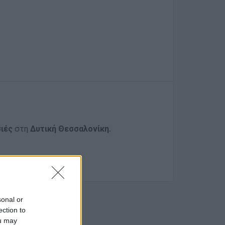
ιές
στη
Δυτική Θεσσαλονίκη.
sonal or
ection to
ou may