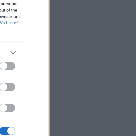
 personal
out of the
 downstream
B’s List of