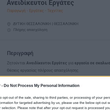
Ανειδίκευτοι Εργάτες
Παραγωγή - Εργάτες - Τεχνίτες
ΔΥΤΙΚΗ ΘΕΣΣΑΛΟΝΙΚΗ | ΘΕΣΣΑΛΟΝΙΚΗ
Πλήρης απασχόληση
Περιγραφή
Ζητούνται
Α
νειδίκευτοι Εργάτες
για
εργασία σε σκαλωσ
Θέσεις εργασίας πλήρους απασχόλησης.
Τηλέφωνο επικοινωνίας
:
6936888700
 -
Do Not Process My Personal Information
to opt-out of the sale, sharing to third parties, or processing of your per
formation for targeted advertising by us, please use the below opt-out s
r selection. Please note that after your opt-out request is processed y