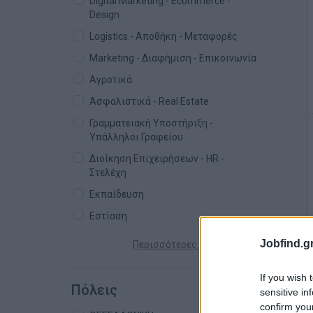
Digital Marketing - Ecommerce -
Design
Logistics - Αποθήκη - Μεταφορές
Marketing - Διαφήμιση - Επικοινωνία
Αγροτικά
Ασφαλιστικά - Real Estate
Γραμματειακή Υποστήριξη -
Υπάλληλοι Γραφείου
Διοίκηση Επιχειρήσεων - HR -
Στελέχη
Εκπαίδευση
Εστίαση
Jobfind.gr
Περισσότερες κατηγορίες +
If you wish 
Πόλεις
sensitive in
confirm you