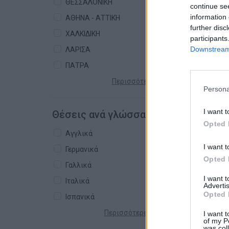
ΘΕΣΣΑΛΟΝΙΚΗ
continue se
information 
ΑΘΗΝΑ - ΑΤΤΙΚΗ
further disc
ΧΑΛΚΙΔΙΚΗ
participants
Downstream 
ΛΑΡΙΣΑ
ΠΑΤΡΑ
Περισσότερες πόλεις +
Persona
I want t
Θέσεις ανά γλώσσα
Opted 
Αγγλικά
I want t
Γερμανικά
Opted 
Γαλλικά
I want 
Ιταλικά
Advertis
Opted 
Ισπανικά
Περισσότερες γλώσσες +
I want t
of my P
was col