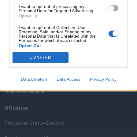
I want to opt-out of processing my
Personal Data for Targeted Advertising.
Θέσεις Εργασίας ανά Ειδικότητα
Opted In
I want to opt-out of Collection, Use,
Θέσεις Εργασίας ανά Εταιρεία
Retention, Sale, and/or Sharing of my
Personal Data that Is Unrelated with the
Purposes for which it was collected.
Κέντρο Βοήθειας
Opted Out
CONFIRM
Υπηρεσίες υποψηφίων
Καταχώρηση Online Βιογραφικού
Data Deletion
Data Access
Privacy Policy
Συμβουλές Καριέρας
HR corner
Περιγραφές Θέσεων Εργασίας