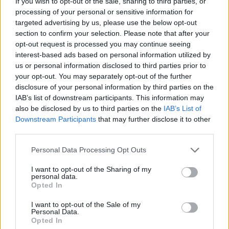
If you wish to opt-out of the sale, sharing to third parties, or
processing of your personal or sensitive information for
Αν θέλεις να γίνεις μέρος μιας δυναμικής ομάδας και να
targeted advertising by us, please use the below opt-out
προσφέρεις μια μοναδική εμπειρία εξυπηρέτησης μπορείς να
section to confirm your selection. Please note that after your
μας στείλεις το βιογραφικό σου ή να επικοινωνήσεις
opt-out request is processed you may continue seeing
τηλεφωνικά στο
6943075836.
interest-based ads based on personal information utilized by
us or personal information disclosed to third parties prior to
your opt-out. You may separately opt-out of the further
disclosure of your personal information by third parties on the
IAB’s list of downstream participants. This information may
also be disclosed by us to third parties on the
IAB’s List of
Downstream Participants
that may further disclose it to other
third parties.
Personal Data Processing Opt Outs
I want to opt-out of the Sharing of my
personal data.
Opted In
Θέσεις εργασίας
I want to opt-out of the Sale of my
Personal Data.
Opted In
Όλες οι Θέσεις Εργασίας