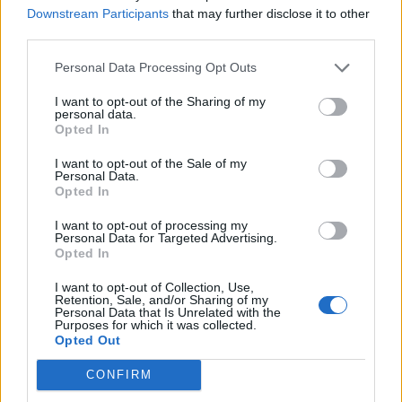
Όλες οι Θέσεις Εργασίας
Downstream Participants
that may further disclose it to other
third parties.
Θέσεις Εργασίας ανά Ειδικότητα
Personal Data Processing Opt Outs
Θέσεις Εργασίας ανά Εταιρεία
I want to opt-out of the Sharing of my
personal data.
Opted In
Κέντρο Βοήθειας
I want to opt-out of the Sale of my
Personal Data.
Υπηρεσίες υποψηφίων
Opted In
I want to opt-out of processing my
Καταχώρηση Online Βιογραφικού
Personal Data for Targeted Advertising.
Opted In
Συμβουλές Καριέρας
I want to opt-out of Collection, Use,
Retention, Sale, and/or Sharing of my
Personal Data that Is Unrelated with the
Purposes for which it was collected.
HR corner
Opted Out
Περιγραφές Θέσεων Εργασίας
CONFIRM