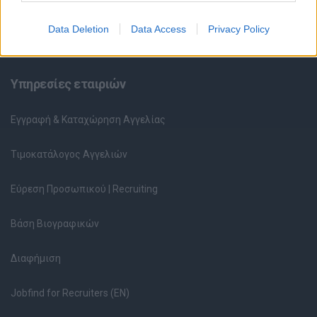
Ερωτήσεις συνεντεύξεων
Data Deletion
Data Access
Privacy Policy
Υπολογισμός καθαρού μισθού
Υπηρεσίες εταιριών
Εγγραφή & Καταχώρηση Αγγελίας
Τιμοκατάλογος Αγγελιών
Εύρεση Προσωπικού | Recruiting
Βάση Βιογραφικών
Διαφήμιση
Jobfind for Recruiters (EN)