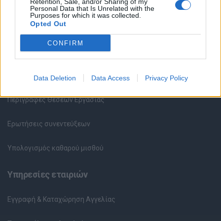
Retention, Sale, and/or Sharing of my
Personal Data that Is Unrelated with the
Purposes for which it was collected.
Opted Out
Καταχώρηση Online Βιογραφικού
CONFIRM
Συμβουλές Καριέρας
HR corner
Data Deletion
Data Access
Privacy Policy
Περιγραφές Θέσεων Εργασίας
Ερωτήσεις συνεντεύξεων
Υπολογισμός καθαρού μισθού
Υπηρεσίες εταιριών
Εγγραφή & Καταχώρηση Αγγελίας