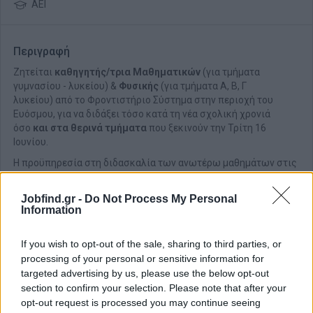
ΑΕΙ
Περιγραφή
Ζητείται
καθηγητής/τρια
Μαθηματικών
(για τμήματα
γυμνασίου - λυκείου) &
Φυσικής
(για τμήματα Α, Β, Γ
λυκείου) από το Φροντιστήριο Σύστημα στην περιοχή του
Ευόσμου, για να διδάξει τόσο κατά τη νέα σχολική χρονιά
όσο
και στα θερινά τμήματα
που ξεκινούν την Τρίτη 16
Ιουνίου.
Η προϋπηρεσία στη διδασκαλία των ανωτέρω μαθημάτων στις
προαναφερθείσες τάξεις κρίνεται απαραίτητη.
Θα χαρούμε να μας στείλετε το βιογραφικό σας και να
Jobfind.gr -
Do Not Process My Personal
Information
μιλήσουμε μαζί σας!
Περισσότερες πληροφορίες στο: www.systima.gr
If you wish to opt-out of the sale, sharing to third parties, or
processing of your personal or sensitive information for
targeted advertising by us, please use the below opt-out
section to confirm your selection. Please note that after your
opt-out request is processed you may continue seeing