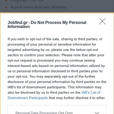
Πτυχίο ΑΕΙ - ΤΕΙ - ΙΕΚ
Άριστη γνώση Αγγλικής γλώσσας
Γνώση Γαλλικής γλώσσας θα θεωρηθεί πρόσθετο προσόν
Επικοινωνιακές δεξιότητες
Jobfind.gr -
Do Not Process My Personal
Information
Ομαδικό πνεύμα εργασίας
Προϋπηρεσία ως πλοιοσυνοδός ή αεροσυνοδός ή με
If you wish to opt-out of the sale, sharing to third parties, or
δίπλωμα ταχύπλοου ή Ιστιοπλοΐας θα εκτιμηθεί ιδιαίτερα
processing of your personal or sensitive information for
Επιθυμητή εμπειρία σε θέση γραμματειακής υποστήριξης
targeted advertising by us, please use the below opt-out
section to confirm your selection. Please note that after your
Παροχές
opt-out request is processed you may continue seeing
Ανταγωνιστικό πακέτο αποδοχών - tips
interest-based ads based on personal information utilized by
us or personal information disclosed to third parties prior to
Διαμονή
your opt-out. You may separately opt-out of the further
Δυνατότητα 12μηνης απασχόλησης
disclosure of your personal information by third parties on the
IAB’s list of downstream participants. This information may
Π
αρακαλούνται οι ενδιαφερόμενοι, όπως αποστείλουν το
also be disclosed by us to third parties on the
IAB’s List of
βιογραφικό τους σημείωμα στα ελληνικά, με επισυναπτόμενη
Downstream Participants
that may further disclose it to other
πρόσφατη φωτογραφία.
third parties.
Personal Data Processing Opt Outs