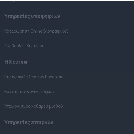
Υπηρεσίες υποψηφίων
Καταχώρηση Online Βιογραφικού
Συμβουλές Καριέρας
HR corner
Περιγραφές Θέσεων Εργασίας
Ερωτήσεις συνεντεύξεων
Υπολογισμός καθαρού μισθού
Υπηρεσίες εταιριών