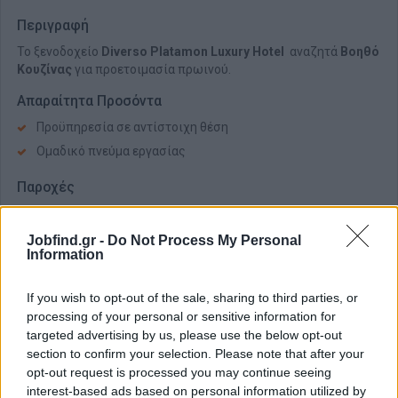
Περιγραφή
Το ξενοδοχείο
Diverso Platamon Luxury Hotel
αναζητά
Βοηθό
Κουζίνας
για προετοιμασία πρωινού.
Απαραίτητα Προσόντα
Προϋπηρεσία σε αντίστοιχη θέση
Ομαδικό πνεύμα εργασίας
Παροχές
Ανταγωνιστικές αποδοχές
Πλήρης ασφάλιση
Jobfind.gr -
Do Not Process My Personal
Information
Άριστο εργασιακό περιβάλλον
If you wish to opt-out of the sale, sharing to third parties, or
processing of your personal or sensitive information for
targeted advertising by us, please use the below opt-out
section to confirm your selection. Please note that after your
opt-out request is processed you may continue seeing
interest-based ads based on personal information utilized by