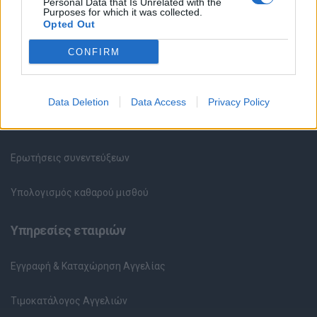
Personal Data that Is Unrelated with the
Purposes for which it was collected.
Καταχώρηση Online Βιογραφικού
Opted Out
Συμβουλές Καριέρας
CONFIRM
HR corner
Data Deletion
Data Access
Privacy Policy
Περιγραφές Θέσεων Εργασίας
Ερωτήσεις συνεντεύξεων
Υπολογισμός καθαρού μισθού
Υπηρεσίες εταιριών
Εγγραφή & Καταχώρηση Αγγελίας
Τιμοκατάλογος Αγγελιών