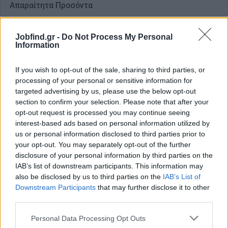
Απαραίτητα Προσόντα
Εμπειρία στην κόλληση και συναρμολόγηση ηλεκτρονικών
πλακετών (PCB) επιθυμητή
Jobfind.gr -
Do Not Process My Personal
Γνώση χρήσης κατασκευαστικών εργαλείων
Information
Γνώση Αγγλικής γλώσσας
If you wish to opt-out of the sale, sharing to third parties, or
Πρακτικό μυαλό με ικανότητα τεχνικής αντίληψης
processing of your personal or sensitive information for
Ικανότητα απόδοσης κάτω από χρονικά deadlines
targeted advertising by us, please use the below opt-out
Ομαδικό πνεύμα
section to confirm your selection. Please note that after your
opt-out request is processed you may continue seeing
Διαθεσιμότητα για ταξίδια όλο το χρόνο
interest-based ads based on personal information utilized by
Παροχές
us or personal information disclosed to third parties prior to
your opt-out. You may separately opt-out of the further
Ικανοποιητικό πακέτο αποδοχών
disclosure of your personal information by third parties on the
Δημιουργικές προκλήσεις
IAB’s list of downstream participants. This information may
Ασφάλιση
also be disclosed by us to third parties on the
IAB’s List of
Downstream Participants
that may further disclose it to other
third parties.
Personal Data Processing Opt Outs