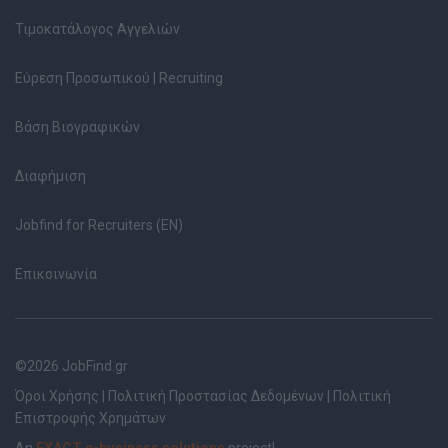
Τιμοκατάλογος Αγγελιών
Εύρεση Προσωπικού | Recruiting
Βάση Βιογραφικών
Διαφήμιση
Jobfind for Recruiters (EN)
Επικοινωνία
©2026 JobFind.gr
Όροι Χρήσης
|
Πολιτική Προστασίας Δεδομένων
|
Πολιτική
Επιστροφής Χρημάτων
An
EXACT e-business solutions
project!