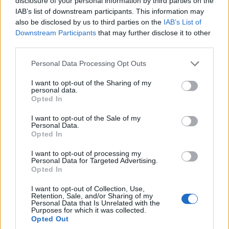
disclosure of your personal information by third parties on the
IAB’s list of downstream participants. This information may
also be disclosed by us to third parties on the
IAB’s List of
Θέσεις εργασίας
Downstream Participants
that may further disclose it to other
third parties.
Όλες οι Θέσεις Εργασίας
Personal Data Processing Opt Outs
Θέσεις Εργασίας ανά Ειδικότητα
I want to opt-out of the Sharing of my
personal data.
Opted In
Θέσεις Εργασίας ανά Εταιρεία
I want to opt-out of the Sale of my
Personal Data.
Κέντρο Βοήθειας
Opted In
I want to opt-out of processing my
Υπηρεσίες υποψηφίων
Personal Data for Targeted Advertising.
Opted In
Καταχώρηση Online Βιογραφικού
I want to opt-out of Collection, Use,
Retention, Sale, and/or Sharing of my
Personal Data that Is Unrelated with the
Συμβουλές Καριέρας
Purposes for which it was collected.
Opted Out