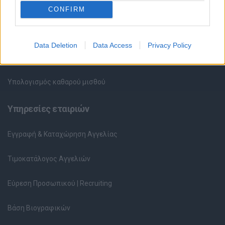
HR corner
CONFIRM
Περιγραφές Θέσεων Εργασίας
Data Deletion
Data Access
Privacy Policy
Ερωτήσεις συνεντεύξεων
Υπολογισμός καθαρού μισθού
Υπηρεσίες εταιριών
Εγγραφή & Καταχώρηση Αγγελίας
Τιμοκατάλογος Αγγελιών
Εύρεση Προσωπικού | Recruiting
Βάση Βιογραφικών