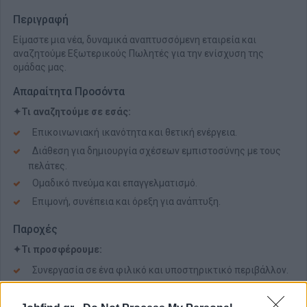
Περιγραφή
Είμαστε μια νέα, δυναμικά αναπτυσσόμενη εταιρεία και
αναζητούμε Εξωτερικούς Πωλητές για την ενίσχυση της
ομάδας μας.
Απαραίτητα Προσόντα
✦Τι αναζητούμε σε εσάς:
Επικοινωνιακή ικανότητα και θετική ενέργεια.
Διάθεση για δημιουργία σχέσεων εμπιστοσύνης με τους
πελάτες.
Ομαδικό πνεύμα και επαγγελματισμό.
Επιμονή, συνέπεια και όρεξη για ανάπτυξη.
Παροχές
✦Τι προσφέρουμε:
Συνεργασία σε ένα φιλικό και υποστηρικτικό περιβάλλον.
Ευέλικτο ωράριο.