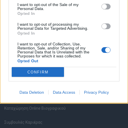
I want to opt-out of the Sale of my
Personal Data.
Opted In
Θέσεις εργασίας
I want to opt-out of processing my
Personal Data for Targeted Advertising.
Opted In
Όλες οι Θέσεις Εργασίας
I want to opt-out of Collection, Use,
Retention, Sale, and/or Sharing of my
Θέσεις Εργασίας ανά Ειδικότητα
Personal Data that Is Unrelated with the
Purposes for which it was collected.
Opted Out
Θέσεις Εργασίας ανά Εταιρεία
CONFIRM
Κέντρο Βοήθειας
Data Deletion
Data Access
Privacy Policy
Υπηρεσίες υποψηφίων
Καταχώρηση Online Βιογραφικού
Συμβουλές Καριέρας