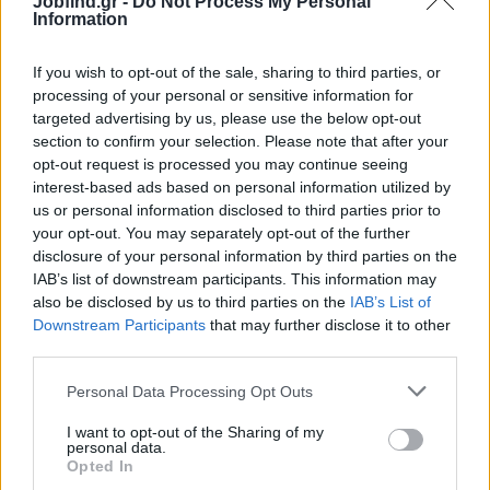
Βonus βάσει επίτευξης στόχων.
Jobfind.gr -
Do Not Process My Personal
Information
Δυνατότητα εξέλιξης.
Ανταγωνιστικό πακέτο αποδοχών
If you wish to opt-out of the sale, sharing to third parties, or
processing of your personal or sensitive information for
*Σημαντική Σημείωση: Η θέση δεν αφορά Digital Marketing,
targeted advertising by us, please use the below opt-out
πωλήσεις σε κατάστημα ή τηλεφωνικές πωλήσεις, καθώς η
section to confirm your selection. Please note that after your
εκπροσώπηση γίνεται Face-to-face.*
opt-out request is processed you may continue seeing
interest-based ads based on personal information utilized by
us or personal information disclosed to third parties prior to
- Στείλε μας το βιογραφικό σου και εμείς θα επικοινωνήσουμε
your opt-out. You may separately opt-out of the further
μαζί σου!
disclosure of your personal information by third parties on the
IAB’s list of downstream participants. This information may
also be disclosed by us to third parties on the
IAB’s List of
Downstream Participants
that may further disclose it to other
third parties.
Personal Data Processing Opt Outs
I want to opt-out of the Sharing of my
personal data.
Opted In