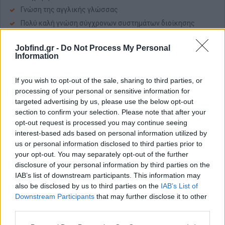
Γνώση της αγγλικής γλώσσας
Πολύ καλή γνώση σύγχρονων συστημάτων διοίκησης
(Sales Toolkits, Αξιολόγησης της Απόδοσης, ERP, κ.α.)
Ικανότητες διαπραγμάτευσης, ανάλυσης και οργάνωσης
Jobfind.gr -
Do Not Process My Personal
Information
Ηγεσία, στρατηγική σκέψη, εμπορική αντίληψη
Δεξιότητες επίλυσης προβλημάτων και ανάληψης
If you wish to opt-out of the sale, sharing to third parties, or
πρωτοβουλιών
processing of your personal or sensitive information for
Γνώση χειρισμού Η/Υ
targeted advertising by us, please use the below opt-out
Δυνατότητα ταξιδιών
section to confirm your selection. Please note that after your
opt-out request is processed you may continue seeing
Ευχέρεια στην επικοινωνία, προσαρμοστικότητα, ομαδικό
interest-based ads based on personal information utilized by
πνεύμα εργασίας
us or personal information disclosed to third parties prior to
Παροχές
your opt-out. You may separately opt-out of the further
disclosure of your personal information by third parties on the
Η εταιρία παρέχει πολύ ανταγωνιστικό πακέτο αμοιβών
IAB’s list of downstream participants. This information may
Ευκαιρίες για περαιτέρω εξέλιξη της σταδιοδρομίας
also be disclosed by us to third parties on the
IAB’s List of
Downstream Participants
that may further disclose it to other
Αυτοκίνητο, Κινητό τηλέφωνο, έξοδα
third parties.