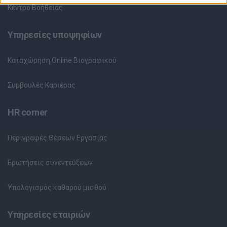
Κέντρο Βοήθειας
Υπηρεσίες υποψηφίων
Καταχώρηση Online Βιογραφικού
Συμβουλές Καριέρας
HR corner
Περιγραφές Θέσεων Εργασίας
Ερωτήσεις συνεντεύξεων
Υπολογισμός καθαρού μισθού
Υπηρεσίες εταιριών