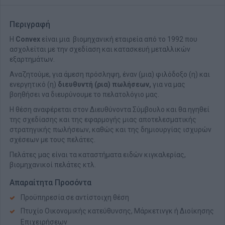
Περιγραφή
Η
Convex
είναι μια βιομηχανική εταιρεία από το 1992 που
ασχολείται με την σχεδίαση και κατασκευή μεταλλικών
εξαρτημάτων.
Αναζητούμε, για άμεση πρόσληψη, έναν (μια) φιλόδοξο (η) και
ενεργητικό (η)
διευθυντή (ρια) πωλήσεων,
για να μας
βοηθήσει να διευρύνουμε το πελατολόγιο μας.
Η θέση αναφέρεται στον Διευθύνοντα Σύμβουλο και θα ηγηθεί
της σχεδίασης και της εφαρμογής μιας αποτελεσματικής
στρατηγικής πωλήσεων, καθώς και της δημιουργίας ισχυρών
σχέσεων με τους πελάτες.
Πελάτες μας είναι τα καταστήματα ειδών κιγκαλερίας,
βιομηχανικοί πελάτες κτλ.
Απαραίτητα Προσόντα
Προϋπηρεσία σε αντίστοιχη θέση
Πτυχίο Οικονομικής κατεύθυνσης, Μάρκετινγκ ή Διοίκησης
Επιχειρήσεων