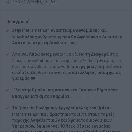
ΓΕΝΙΚΟ ΛΥΚΕΙΟ, ΤΕΙ, ΑΕΙ
Περιγραφή
Στην Interamerican Αναζητούμε Δυναμικούς και
Φιλόδοξους Ανθρώπους που θα Αφήσουν το Δικό τους
Αποτύπωμα με τη Δουλειά τους
.
Αν είσαι
Αποφασισμένος/η
να κάνεις τη
Δ
ιαφορά
στις
ζωές των ανθρώπων και να φτάσεις
Ψ
ηλά
, ή αν έχεις τον
δικό σου μοναδικό τρόπο να
Δ
ημιουργήσεις
σε
μια δυνατή
ομάδα Συμβούλων, τότε είσαι ο
κατάλληλος υποψήφιος
για εμάς!!!!!!!
Έλα στην Ομάδα μας και κάνε το Επόμενο Βήμα στην
Επαγγελματική σου Καριέρα
...........................
Το Γραφείο Πωλήσεων Αργυρούπολης του Ομίλου
Interamerican που δραστηριοποιείτε στους τομείς
παροχής Ασφαλιστικών και Χρηματοοικονομικών
Υπηρεσιών, δημιουργεί 10 Νέες Θέσεις εργασίας