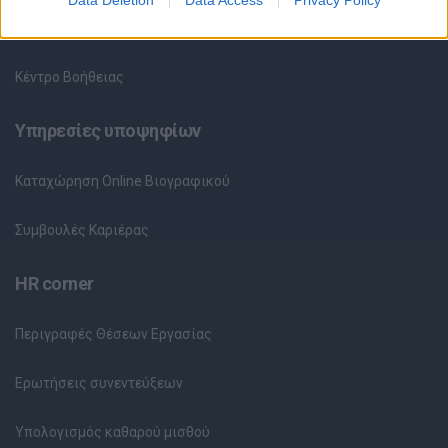
Data Deletion
Data Access
Privacy Policy
Θέσεις Εργασίας ανά Εταιρεία
Κέντρο Βοήθειας
Υπηρεσίες υποψηφίων
Καταχώρηση Online Βιογραφικού
Συμβουλές Καριέρας
HR corner
Περιγραφές Θέσεων Εργασίας
Ερωτήσεις συνεντεύξεων
Υπολογισμός καθαρού μισθού