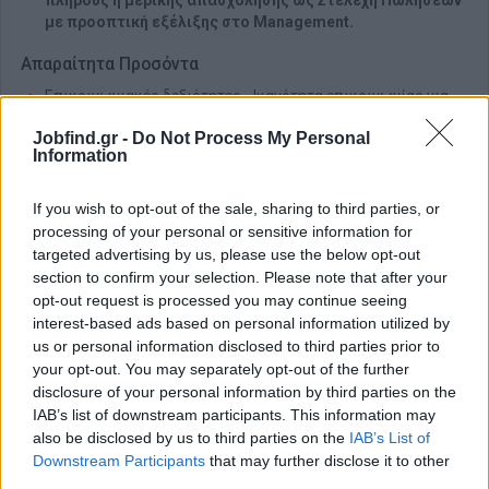
πλήρους ή μερικής απασχόλησης ως
Στελέχη Πωλήσεων
με προοπτική εξέλιξης στο Management.
Απαραίτητα Προσόντα
Επικοινωνιακές δεξιότητες - Ικανότητα επικοινωνίας για
την εξυπηρέτηση των πελατών.
Jobfind.gr -
Do Not Process My Personal
Ομαδικό πνεύμα
Information
Δυναμικός και ευχάριστη προσωπικότητα.
Θετικός/ή στην προσωπική καθοδήγηση και να σου αρέσει
If you wish to opt-out of the sale, sharing to third parties, or
η συνεχής εκπαίδευση.
processing of your personal or sensitive information for
targeted advertising by us, please use the below opt-out
Θα ληφθεί υπόψη, προϋπηρεσία στις πωλήσεις
section to confirm your selection. Please note that after your
Παροχές
opt-out request is processed you may continue seeing
interest-based ads based on personal information utilized by
Τριετές πλαίσιο οικονομικής υποστήριξης των νέων
us or personal information disclosed to third parties prior to
συνεργατών με
ΣΤΑΘΕΡΗ ΧΡΗΜΑΤΙΚΗ ΑΜΟΙΒΗ
.
your opt-out. You may separately opt-out of the further
Ομαδικό πρόγραμμα ασφάλισης.
disclosure of your personal information by third parties on the
IAB’s list of downstream participants. This information may
Προοπτική εξέλιξης ως στέλεχος του Management.
also be disclosed by us to third parties on the
IAB’s List of
Συμμετοχή σε επαγγελματικά ταξίδια.
Downstream Participants
that may further disclose it to other
Συμμετοχή στο επαγγελματικό ταμείο ασφάλισης της
third parties.