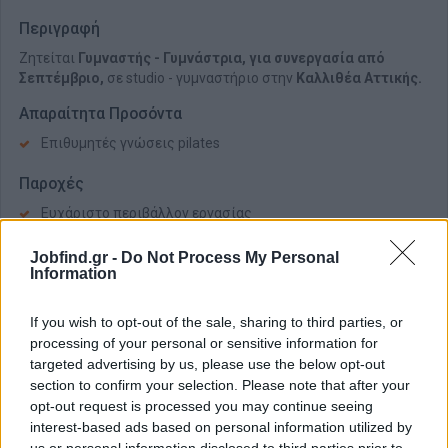
Περιγραφή
Ζητείται
Γυμναστής - Γυμνάστρια, για συνεργασία από
Σεπτέμβριο,
σε studio - γυμναστήριο στην
Καλλιθέα Αττικής.
Απαραίτητα Προσόντα
Επιθυμητές γνώσεις pilates
Παροχές
Ευχάριστο περιβάλλον εργασίας
Υψηλές αποδοχές
Jobfind.gr -
Do Not Process My Personal
Παρέχεται εκπαίδευση
Information
If you wish to opt-out of the sale, sharing to third parties, or
processing of your personal or sensitive information for
targeted advertising by us, please use the below opt-out
section to confirm your selection. Please note that after your
opt-out request is processed you may continue seeing
interest-based ads based on personal information utilized by
us or personal information disclosed to third parties prior to