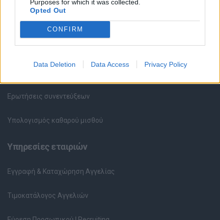
Purposes for which it was collected.
Opted Out
Συμβουλές Καριέρας
CONFIRM
HR corner
Data Deletion
Data Access
Privacy Policy
Περιγραφές Θέσεων Εργασίας
Ερωτήσεις συνεντεύξεων
Υπολογισμός καθαρού μισθού
Υπηρεσίες εταιριών
Εγγραφή & Καταχώρηση Αγγελίας
Τιμοκατάλογος Αγγελιών
Εύρεση Προσωπικού | Recruiting