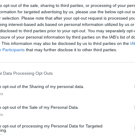
to opt-out of the sale, sharing to third parties, or processing of your per
Τήρηση των διαδικασιών της παραγωγικής διαδικασί
formation for targeted advertising by us, please use the below opt-out s
Άμεση συνεργασία με τον Υπεύθυνο Παραγωγής με σκο
r selection. Please note that after your opt-out request is processed y
καθυστερήσεις ολοκλήρωση της εκάστοτε παραγωγή
eing interest-based ads based on personal information utilized by us or
disclosed to third parties prior to your opt-out. You may separately opt-
losure of your personal information by third parties on the IAB’s list of
Απαραίτητα Προσόντα
. This information may also be disclosed by us to third parties on the
IA
Participants
that may further disclose it to other third parties.
Δίπλωμα ή Πτυχίο όλων των βαθμίδων, ανεξαρτήτως
Υπευθυνότητα, εργατικότητα, επαγγελματισμός, αντί
Επιθυμητά Προσόντα:
l Data Processing Opt Outs
Γνώση Αγγλικών
o opt-out of the Sharing of my personal data.
Γνώση Η/Υ
In
Δίπλωμα Οδήγησης ΙΧ
Δυνατότητα εργασίας σε βάρδιες
o opt-out of the Sale of my Personal Data.
In
Προσόντα που θα συνεκτιμηθούν:
to opt-out of processing my Personal Data for Targeted
Βασικές γνώσεις ηλεκτρονικών, σε επίπεδο υλικών 
ing.