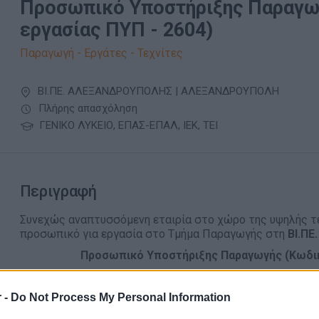
Προσωπικό Υποστήριξης Παραγω
εργασίας ΠΥΠ - 2604)
Παραγωγή - Εργάτες - Τεχνίτες
ΒΙ.ΠΕ. ΑΛΕΞΑΝΔΡΟΥΠΟΛΗΣ | ΑΛΕΞΑΝΔΡΟΥΠΟΛΗ
Πλήρης απασχόληση
ΓΕΝΙΚΟ ΛΥΚΕΙΟ, ΕΠΑΣ-ΕΠΑΛ, ΙΕΚ, ΤΕΙ
Περιγραφή
Συνεχώς αναπτυσσόμενη εταιρία στο χώρο της υψηλής τε
προσωπικό για εργασία στο Τμήμα Παραγωγής στη
ΒΙ.ΠΕ
Προσωπικό Υποστήριξης Παραγωγής (Κωδικ
Kύριες αρμοδιότητες:
 -
Do Not Process My Personal Information
Υποστήριξη της παραγωγικής διαδικασίας
Χειρισμός μηχανημάτων παραγωγής (κατόπιν εκπαίδε