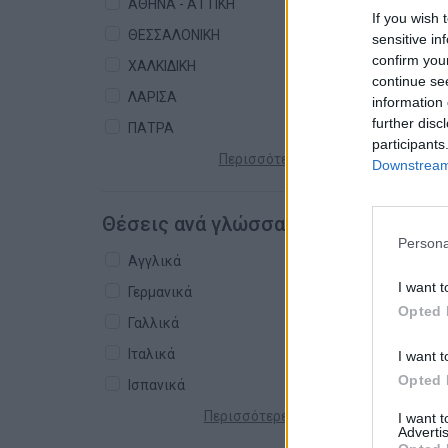
ΑΘΗΝΑ - ΑΤΤΙΚΗ
If you wish 
ΘΕΣΣΑΛΟΝΙΚΗ
sensitive in
confirm you
ΧΑΛΚΙΔΙΚΗ
continue se
ΛΑΡΙΣΑ
information 
further disc
ΠΑΤΡΑ
participants
Περισσότερες πόλεις +
Downstream 
Θέσεις ανά γλώσσα
Persona
Αγγλικά
I want t
Γερμανικά
Opted 
Γαλλικά
Ιταλικά
I want t
Opted 
Ισπανικά
Περισσότερες γλώσσες +
I want 
Advertis