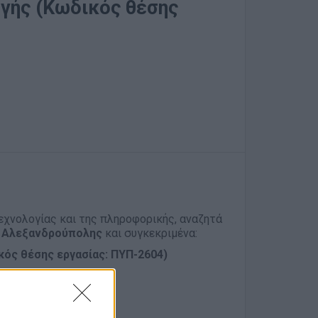
γής (Κωδικός θέσης
χνολογίας και της πληροφορικής, αναζητά
. Αλεξανδρούπολης
και συγκεκριμένα:
ός θέσης εργασίας: ΠΥΠ-2604)
υσης)