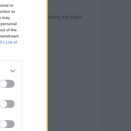
sonal or
ας
ection to
πό την επίτευξη της ομαλής και χωρίς
ou may
ς
 personal
out of the
 downstream
B’s List of
 αντικειμένου
ληψη και ομαδικότητα
και κυκλωμάτων