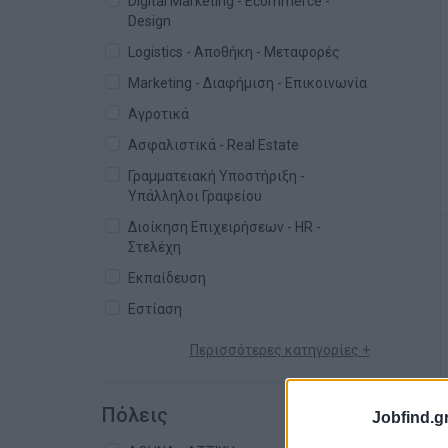
Digital Marketing - Ecommerce -
Design
Logistics - Αποθήκη - Μεταφορές
Marketing - Διαφήμιση - Επικοινωνία
Αγροτικά
Ασφαλιστικά - Real Estate
Γραμματειακή Υποστήριξη -
Υπάλληλοι Γραφείου
Διοίκηση Επιχειρήσεων - HR -
Στελέχη
Εκπαίδευση
Εστίαση
Περισσότερες κατηγορίες +
Πόλεις
Jobfind.gr