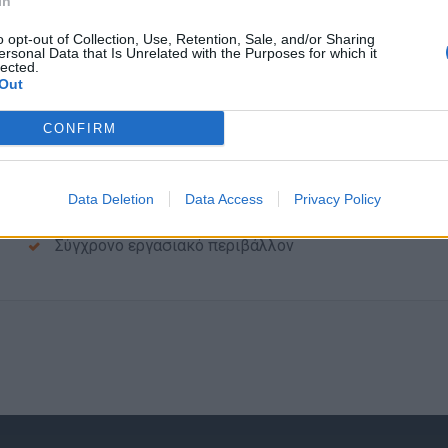
In
Τυχόν προϋπηρεσία
o opt-out of Collection, Use, Retention, Sale, and/or Sharing
ersonal Data that Is Unrelated with the Purposes for which it
Παροχές
lected.
Out
Πλήρης εργασία με ανταγωνιστικό πακέτο αποδοχών
Πλήρης ασφάλιση
CONFIRM
Πρόγραμμα Ιδιωτικής Ασφάλισης
Συνεχής εκπαίδευση
Data Deletion
Data Access
Privacy Policy
Προοπτικές εξέλιξης
Σύγχρονο εργασιακό περιβάλλον