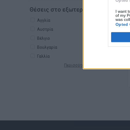
Opted 
Θέσεις στο εξωτερικό
I want t
of my P
was col
Αγγλία
Opted 
Αυστρία
Βέλγιο
Βουλγαρία
Γαλλία
Περισσότερες χώρες +