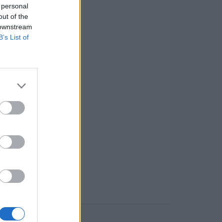
 personal
out of the
 downstream
B’s List of