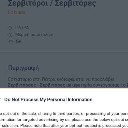
Σερβιτόροι / Σερβιτόρες
Εστίαση
ΠΑΤΡΑ
Μερική απασχόληση
ΙΕΚ
Περιγραφή
Εστιατόριο στη Πάτρα ενδιαφέρεται να προσλάβει
Σερβιτόρους - Σερβιτόρες
με αφετηρία συνεργασίας το
Θέση εργασίας πληρους & μερικής απασχόλησης με εξαι
 -
Do Not Process My Personal Information
Γνώστες λειτουργίας μπουφέ & à la carte
Διατήρηση υψηλού επιπέδου παροχής υπηρεσιών στο
to opt-out of the sale, sharing to third parties, or processing of your per
formation for targeted advertising by us, please use the below opt-out s
Απαραίτητα Προσόντα
r selection. Please note that after your opt-out request is processed y