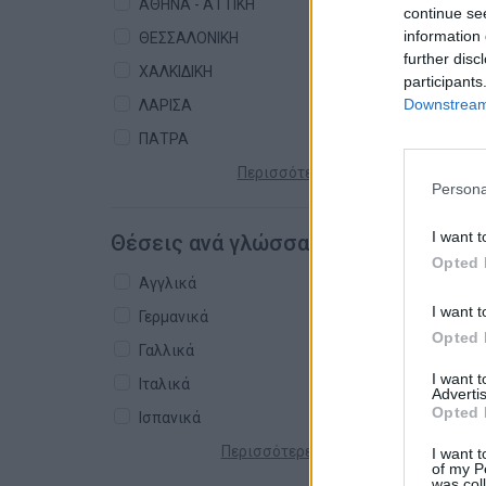
ΑΘΗΝΑ - ΑΤΤΙΚΗ
continue se
information 
ΘΕΣΣΑΛΟΝΙΚΗ
further disc
ΧΑΛΚΙΔΙΚΗ
participants
Downstream 
ΛΑΡΙΣΑ
ΠΑΤΡΑ
Περισσότερες πόλεις +
Persona
I want t
Θέσεις ανά γλώσσα
Opted 
Αγγλικά
I want t
Γερμανικά
Opted 
Γαλλικά
I want 
Ιταλικά
Advertis
Opted 
Ισπανικά
Περισσότερες γλώσσες +
I want t
of my P
was col