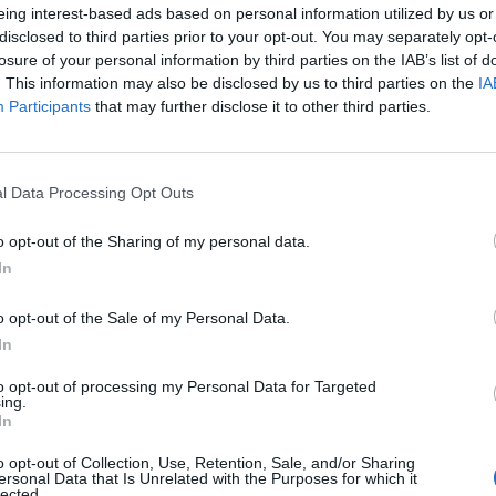
eing interest-based ads based on personal information utilized by us or
Τουλάχιστον 3ετή προϋπηρεσία σε ανάλογη θέση
disclosed to third parties prior to your opt-out. You may separately opt-
losure of your personal information by third parties on the IAB’s list of
Επαγγελματική εμφάνιση και συμπεριφορά
. This information may also be disclosed by us to third parties on the
IA
Καλή γνώση Αγγλικής γλώσσας
Participants
that may further disclose it to other third parties.
Επικοινωνιακός με οργανωτικές ικανότητες
Πνεύμα ομαδικότητας και συνεργασίας
l Data Processing Opt Outs
Γνώση διαδικασιών HACCP θα εκτιμηθεί
o opt-out of the Sharing of my personal data.
Παροχές
In
Ανταγωνιστικό πακέτο αποδοχών
o opt-out of the Sale of my Personal Data.
Εξαιρετικό περιβάλλον εργασίας
In
Στολή εργασίας
to opt-out of processing my Personal Data for Targeted
Γεύμα
ing.
In
o opt-out of Collection, Use, Retention, Sale, and/or Sharing
ersonal Data that Is Unrelated with the Purposes for which it
lected.