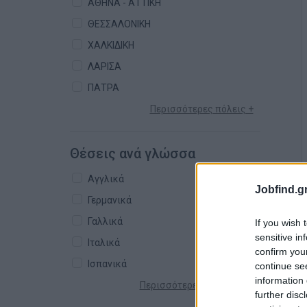
ΑΘΗΝΑ - ΑΤΤΙΚΗ
ΘΕΣΣΑΛΟΝΙΚΗ
ΧΑΛΚΙΔΙΚΗ
ΛΑΡΙΣΑ
ΠΑΤΡΑ
Περισσότερες πόλεις +
Θέσεις ανά γλώσσα
Αγγλικά
Jobfind.gr
Γερμανικά
Γαλλικά
If you wish 
sensitive in
Ιταλικά
confirm you
Ισπανικά
continue se
information 
Περισσότερες γλώσσες +
further disc