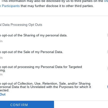
. This information may also be disclosed by us to third parties on the
IA
ευθύνης του
Participants
that may further disclose it to other third parties.
Εφαρμόζει το πρόγραμμα καθαριοτήτων του τμήματος 
του πόστου του
Φροντίζει για την επάρκεια αναλωσίμων, σύμφωνα μ
l Data Processing Opt Outs
Ελέγχει την ορθή χρήση και τη συντήρηση του εξοπλ
o opt-out of the Sharing of my personal data.
In
Απαραίτητα Προσόντα
o opt-out of the Sale of my Personal Data.
Εκπαίδευση ως κρεοκόπτης
In
Γνώση και τήρηση όλων των κανόνων υγιεινής & ασφ
Επιθυμητή εμπειρία τουλάχιστον 1 έτος σε αντίστοιχ
to opt-out of processing my Personal Data for Targeted
ing.
Γνώσεις διαχείρισης υλικών και τεχνικών μαριναρίσ
In
Δεξιότητες
o opt-out of Collection, Use, Retention, Sale, and/or Sharing
ersonal Data that Is Unrelated with the Purposes for which it
lected.
Επαγγελματισμός, Αξιοπιστία & Υπευθυνότητα
Out
Ενσυναίσθηση
Προσαρμοστικότητα
CONFIRM