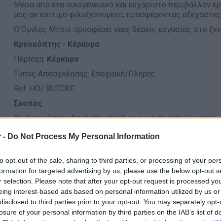
Μέσα από ένα οικογενειακό και ευχάριστο περιβάλλον 
μας σε επίτιμο φιλοξενούμενο, προσφέροντας αξέχαστες
Ο Όμιλος Mitsis προσφέρει νέες θέσεις εργασίας στο ξε
Κρεοκόπτης - Κέρκυρα
Περιοχή:
Κέρκυρα
Τύπος Απασχόλησης: Εποχιακή/Πλήρης
Ref: HO/ BUTCKE
Σκοπός
Ως Κρεοκόπτης θα είστε υπεύθυνος για την επεξεργασία,
ψαριών, πουλερικών και την οργάνωση του τμήματος σύμ
 -
Do Not Process My Personal Information
τους κανόνες Υγιεινής & Ασφάλειας και τις περιβαλλοντ
Αρμοδιότητες
to opt-out of the sale, sharing to third parties, or processing of your per
Πραγματοποιεί την επεξεργασία & το μαρινάρισμα τ
formation for targeted advertising by us, please use the below opt-out s
με τις οδηγίες του Chef και τα μενού για το κεντρικό 
r selection. Please note that after your opt-out request is processed y
Οργανώνει την αποθήκευσή κρεάτων και ψαριών στο
eing interest-based ads based on personal information utilized by us or
disclosed to third parties prior to your opt-out. You may separately opt-
Καταγράφει τα αποθέματα και προβαίνει σε παραγγε
losure of your personal information by third parties on the IAB’s list of
Τηρεί τις οδηγίες & την συμπλήρωση των προκαθορι