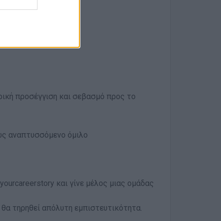
ρική προσέγγιση και σεβασμό προς το
ώς αναπτυσσόμενο όμιλο
ourcareerstory και γίνε μέλος μιας ομάδας
ν, θα τηρηθεί απόλυτη εμπιστευτικότητα.