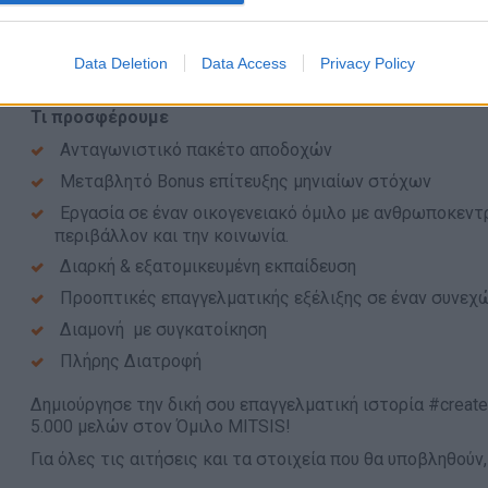
Συνεργασία & Ομαδικότητα
Data Deletion
Data Access
Privacy Policy
Παροχές
Τι προσφέρουμε
Ανταγωνιστικό πακέτο αποδοχών
Μεταβλητό Bonus επίτευξης μηνιαίων στόχων
Εργασία σε έναν οικογενειακό όμιλο με ανθρωποκεντ
περιβάλλον και την κοινωνία.
Διαρκή & εξατομικευμένη εκπαίδευση
Προοπτικές επαγγελματικής εξέλιξης σε έναν συνεχ
Διαμονή με συγκατοίκηση
Πλήρης Διατροφή
Δημιούργησε την δική σου επαγγελματική ιστορία #createy
5.000 μελών στον Όμιλο MITSIS!
Για όλες τις αιτήσεις και τα στοιχεία που θα υποβληθού