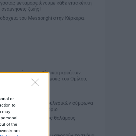
εργασίας μεταμορφώνουμε κάθε επισκέπτη
 αναμνήσεις ζωής!
νοδοχεία του Messonghi στην Κέρκυρα:
 παρασκευή και αποθήκευση κρεάτων,
φωνα με τους κανονισμούς του Ομίλου,
ικές απαιτήσεις.
sonal or
ων κρεάτων, ψαριών, πουλερικών σύμφωνα
ection to
και τα θεματικό εστιατόριο
ou may
υς ανάλογους ψυκτικούς θαλάμους
 personal
out of the
λίες
 downstream
σμένων εντύπων ISO που αφορούν το τμήμα